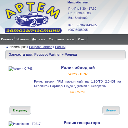
Мы работаем:
Пн.-Пт: 8.30 - 17.30
Сб. : 8.30-16.00
Вс.: Вихідний
KC (096)3143705
(067)3988905
Главная
Новинки
Доставка
Состояние заказа
О нас
Навигация:
»
Peugeot Partner
»
Ролики
Запчасти для:
Peugeot Partner
»
Ролики
Ролик обводной
Veltex - C 743
Ролик ремня ГРМ паразитный на 1.9D/TD 2.0HDI на
Берлинго / Партнер/ Скудо / Джампи / Эксперт 96-
643.75 грн.
В корзину
Детали
Ролик генератора