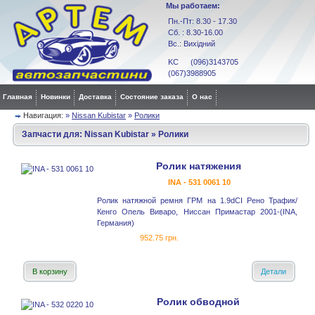
Мы работаем:
Пн.-Пт: 8.30 - 17.30
Сб. : 8.30-16.00
Вс.: Вихідний
KC (096)3143705
(067)3988905
Главная
Новинки
Доставка
Состояние заказа
О нас
Навигация:
»
Nissan Kubistar
»
Ролики
Запчасти для:
Nissan Kubistar
»
Ролики
Ролик натяжения
INA - 531 0061 10
Ролик натяжной ремня ГРМ на 1.9dCI Рено Трафик/
Кенго Опель Виваро, Ниссан Примастар 2001-(INA,
Германия)
952.75 грн.
В корзину
Детали
Ролик обводной