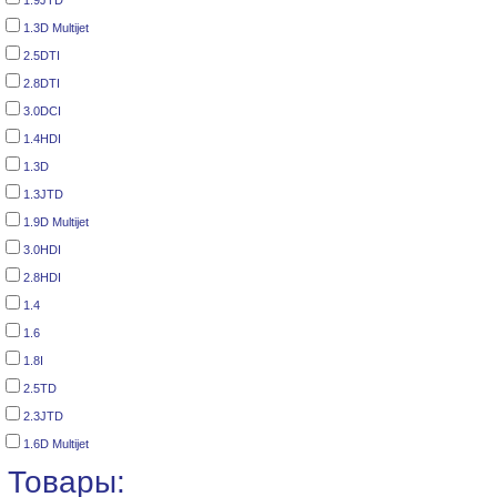
1.9JTD
1.3D Multijet
2.5DTI
2.8DTI
3.0DCI
1.4HDI
1.3D
1.3JTD
1.9D Multijet
3.0HDI
2.8HDI
1.4
1.6
1.8I
2.5TD
2.3JTD
1.6D Multijet
Товары: