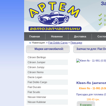
З
1
1
Главная
Новинки
Доставка
Состоя
Навигация:
»
Fiat Doblo Cargo
»
Присадки
Марки автомобилей:
Запчасти для:
Fiat D
Citroen Berlingo
Citroen Jumper
Citroen Jumpy
Citroen Nemo
Dacia Logan
Fiat Doblo Cargo
Kleen-flo (антиге
Fiat Ducato
Kleen flo - 11-991 (0.5l
Fiat Scudo
Присадка для топлива (0
Nissan Interstar
199.43 грн.
Nissan Kubistar
В корзину