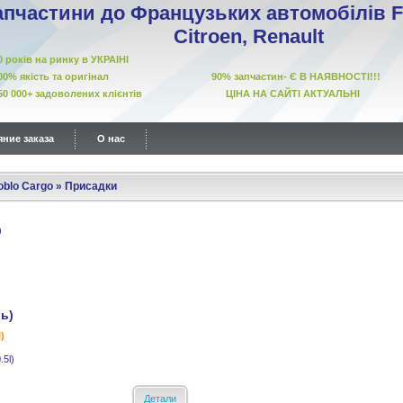
апчастини до Французьких автомобілів Fi
Citroen, Renault
10 років на ринку в УКРАІНІ
00% якість та оригінал 90% запчастин- Є В НАЯВНОСТІ!!!
50 000+ задоволених клієнтів ЦІНА НА САЙТІ АКТУАЛЬНІ
ние заказа
О нас
oblo Cargo
»
Присадки
ль)
)
.5l)
Детали