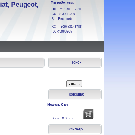
at, Peugeot,
Мы работаем:
Пн.-Пт: 8.30 - 17.30
Сб. : 8.30-16.00
Вс.: Вихідний
KC (096)3143705
(067)3988905
Поиск:
Корзина:
Модель
К-во
Всего:
0.00 грн
Фильтр: