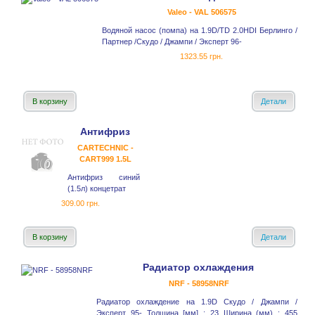
Valeo - VAL 506575
Водяной насос (помпа) на 1.9D/TD 2.0HDI Берлинго /
Партнер /Скудо / Джампи / Эксперт 96-
1323.55 грн.
В корзину
Детали
Антифриз
CARTECHNIC -
CART999 1.5L
Антифриз синий
(1.5л) концетрат
309.00 грн.
В корзину
Детали
Радиатор охлаждения
NRF - 58958NRF
Радиатор охлаждение на 1.9D Скудо / Джампи /
Эксперт 95- Толщина [мм] : 23 Ширина (мм) : 455