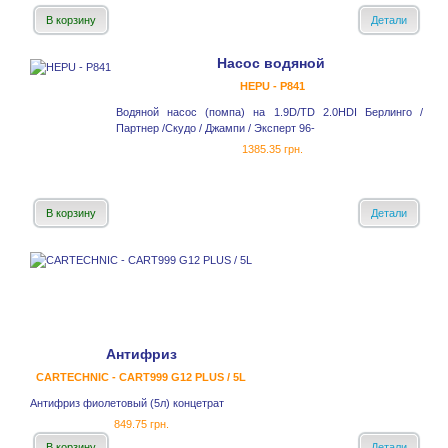
В корзину
Детали
Насос водяной
HEPU - P841
Водяной насос (помпа) на 1.9D/TD 2.0HDI Берлинго /
Партнер /Скудо / Джампи / Эксперт 96-
1385.35 грн.
В корзину
Детали
Антифриз
CARTECHNIC - CART999 G12 PLUS / 5L
Антифриз фиолетовый (5л) концетрат
849.75 грн.
В корзину
Детали