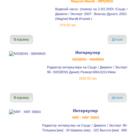
Magneti Marelli - WPQ0916
Водяной насос (помпа) на 2.0/2.2HDI /Скудо /
Джампи / Эксперт 2007- /Боксер /Дукато 2002-
(Magneti Marelli Италия )
978.50 грн.
В корзину
Детали
Интеркулер
NISSENS - 96849NIS
Радиатор интеркулера на Скудо / Джампи / Эксперт
96- (NISSENS Дания) Размер:680х322х34мм
2626.50 грн.
В корзину
Детали
Интеркулер
NRF - NRF 30803
Радиатор интеркулер на Скудо / Джампи / Эксперт 96-
Толщина [мм] : 34 Ширина (мм) : 322 Высота [мм] : 680