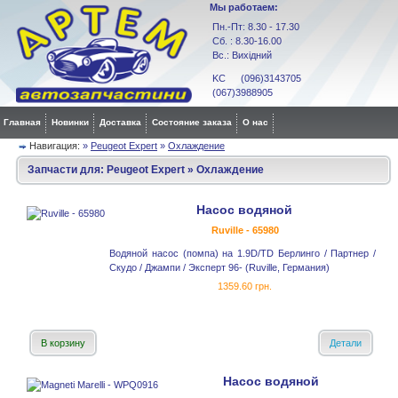
Мы работаем:
Пн.-Пт: 8.30 - 17.30
Сб. : 8.30-16.00
Вс.: Вихідний
KC (096)3143705
(067)3988905
Главная
Новинки
Доставка
Состояние заказа
О нас
Навигация:
»
Peugeot Expert
»
Охлаждение
Запчасти для:
Peugeot Expert
»
Охлаждение
Насос водяной
Ruville - 65980
Водяной насос (помпа) на 1.9D/TD Берлинго / Партнер /
Скудо / Джампи / Эксперт 96- (Ruville, Германия)
1359.60 грн.
В корзину
Детали
Насос водяной