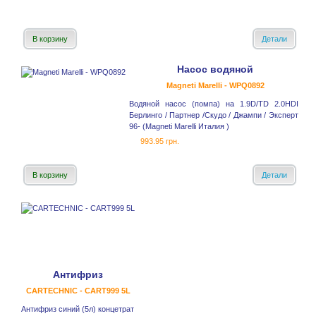
В корзину
Детали
Насос водяной
Magneti Marelli - WPQ0892
Водяной насос (помпа) на 1.9D/TD 2.0HDI
Берлинго / Партнер /Скудо / Джампи / Эксперт
96- (Magneti Marelli Италия )
993.95 грн.
В корзину
Детали
Антифриз
CARTECHNIC - CART999 5L
Антифриз синий (5л) концетрат