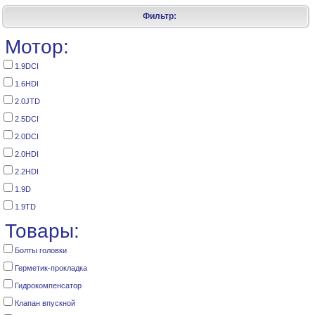
Фильтр:
Мотор:
1.9DCI
1.6HDI
2.0JTD
2.5DCI
2.0DCI
2.0HDI
2.2HDI
1.9D
1.9TD
Товары:
Болты головки
Герметик-прокладка
Гидрокомпенсатор
Клапан впускной