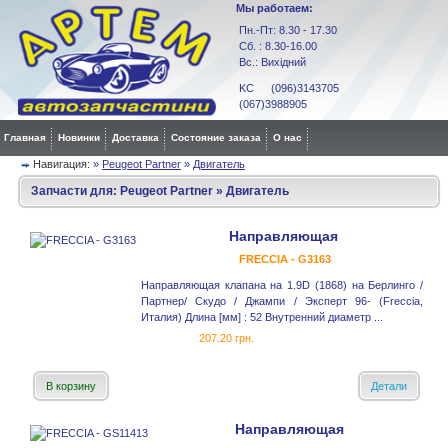
Мы работаем:
Пн.-Пт: 8.30 - 17.30
Сб. : 8.30-16.00
Вс.: Вихідний
KC (096)3143705
(067)3988905
Главная
Новинки
Доставка
Состояние заказа
О нас
Навигация:
»
Peugeot Partner
»
Двигатель
Запчасти для:
Peugeot Partner
»
Двигатель
Направляющая
FRECCIA - G3163
Направляющая клапана на 1.9D (1868) на Берлинго /
Партнер/ Скудо / Джампи / Эксперт 96- (Freccia,
Италия) Длина [мм] : 52 Внутренний диаметр ...
207.20 грн.
В корзину
Детали
Направляющая