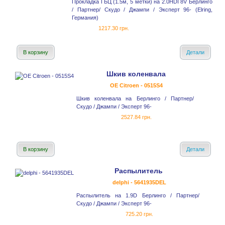
Прокладка ГБЦ (1.5м, 5 метки) на 2.0HDI 8V Берлинго
/ Партнер/ Скудо / Джампи / Эксперт 96- (Elring,
Германия)
1217.30 грн.
В корзину
Детали
Шкив коленвала
OE Citroen - 0515S4
Шкив коленвала на Берлинго / Партнер/
Скудо / Джампи / Эксперт 96-
2527.84 грн.
В корзину
Детали
Распылитель
delphi - 5641935DEL
Распылитель на 1.9D Берлинго / Партнер/
Скудо / Джампи / Эксперт 96-
725.20 грн.