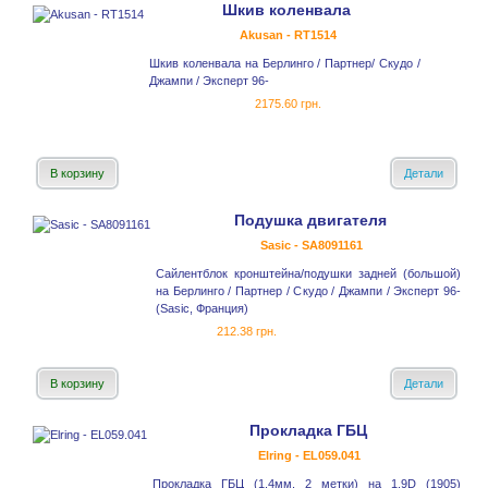
Шкив коленвала
Akusan - RT1514
Шкив коленвала на Берлинго / Партнер/ Скудо /
Джампи / Эксперт 96-
2175.60 грн.
В корзину
Детали
Подушка двигателя
Sasic - SA8091161
Сайлентблок кронштейна/подушки задней (большой)
на Берлинго / Партнер / Скудо / Джампи / Эксперт 96-
(Sasic, Франция)
212.38 грн.
В корзину
Детали
Прокладка ГБЦ
Elring - EL059.041
Прокладка ГБЦ (1.4мм, 2 метки) на 1.9D (1905)