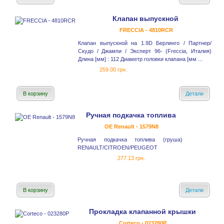
Клапан выпускной
FRECCIA - 4810RCR
Клапан выпускной на 1.9D Берлинго / Партнер/
Скудо / Джампи / Эксперт 96- (Freccia, Италия)
Длина [мм] : 112 Диаметр головки клапана [мм ...
259.00 грн.
В корзину
Детали
Ручная подкачка топлива
OE Renault - 1579N8
Ручная подкачка топлива (груша)
RENAULT/CITROEN/PEUGEOT
277.13 грн.
В корзину
Детали
Прокладка клапанной крышки
Corteco - 023280P