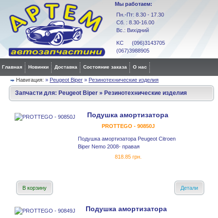
Мы работаем:
Пн.-Пт: 8.30 - 17.30
Сб. : 8.30-16.00
Вс.: Вихідний
KC (096)3143705
(067)3988905
Главная
Новинки
Доставка
Состояние заказа
О нас
Навигация:
»
Peugeot Biper
»
Резинотехнические изделия
Запчасти для:
Peugeot Biper
»
Резинотехнические изделия
Подушка амортизатора
PROTTEGO - 90850J
Подушка амортизатора Peugeot Citroen
Biper Nemo 2008- правая
818.85 грн.
В корзину
Детали
Подушка амортизатора