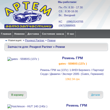
Мы работаем:
Пн.-Пт: 8.30 - 17.30
Сб. : 8.30-16.00
Вс.: Вихідний
KC (096)3143705
(067)3988905
Главная
Новинки
Доставка
Состояние заказа
О нас
Навигация:
»
Peugeot Partner
»
Ремни
Запчасти для:
Peugeot Partner
»
Ремни
Ремень ГРМ
gates - 5598XS (137z )
Ремень ГРМ на (137z) 1.6HDI Берлинго / Партнер/
Скудо / Джампи / Эксперт 2005- (Gates, Германия)
1362.34 грн.
В корзину
Детали
Ремень ГРМ