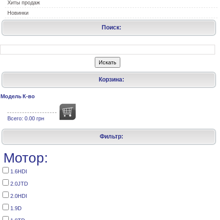
Хиты продаж
Новинки
Поиск:
Корзина:
Модель
К-во
Всего:
0.00 грн
Фильтр:
Мотор:
1.6HDI
2.0JTD
2.0HDI
1.9D