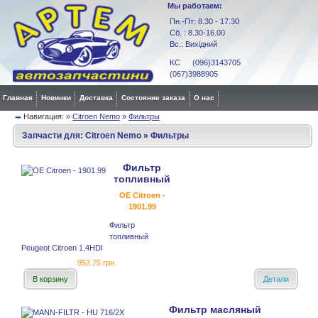
Мы работаем:
Пн.-Пт: 8.30 - 17.30
Сб. : 8.30-16.00
Вс.: Вихідний
KC (096)3143705
(067)3988905
Главная
Новинки
Доставка
Состояние заказа
О нас
Навигация:
»
Citroen Nemo
»
Фильтры
Запчасти для:
Citroen Nemo
»
Фильтры
Фильтр
топливный
OE Citroen -
1901.99
Фильтр
топливный
Peugeot Citroen 1.4HDI
952.75 грн.
В корзину
Детали
Фильтр масляный