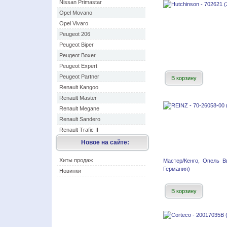
Nissan Primastar
Opel Movano
Opel Vivaro
Peugeot 206
Peugeot Biper
Peugeot Boxer
Peugeot Expert
Peugeot Partner
В корзину
Renault Kangoo
Renault Master
Renault Megane
Renault Sandero
Renault Trafic II
Новое на сайте:
Хиты продаж
Мастер/Кенго, Опель Ви
Германия)
Новинки
В корзину