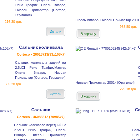
Сальник распредвала на 2.5dCI
Рено Трафик, Опель Виваро,
Ниссан Примастар (Corteco,
Германия)
Опель Виваро, Ниссан Примастар 2001
216.30 грн.
988.80 грн.
Детали
В корзину
Сальник колинвала
Corteco - 20018713(93x108x7)
Сальник коленвала задний на
2.5dCI Рено Трафик/Мастер
Опель Виваро, Ниссан
п
Примастар (Corteco, Германия)
Ниссан Примастар 2001- (Оригинал)
659.20 грн.
229.18 грн.
Детали
В корзину
Сальник
С
Corteco - 46085512 (70x85x7)
Сальник коленвала передний на
2.5dCI Рено Трафик, Опель
Саль
Виваро, Ниссан Примастар
1.9d