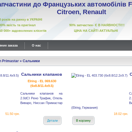
апчастини до Французьких автомобілів Fi
Citroen, Renault
10 років на ринку в УКРАІНІ
00% якість та оригінал 90% запчастин- Є В НАЯВНОСТІ!!!
50 000+ задоволених клієнтів ЦІНА НА САЙТІ АКТУАЛЬНІ
ние заказа
О нас
n Primastar
»
Сальники
Сальники клапанов
Elring - EL 069.630
(6x8.8/11.4x9.5)
Сальники клапанов на
С
2.0dCI Рено Трафик, Опель
2
Виваро, Ниссан Примастар
В
(Elring, Германия)
51.50 грн.
18.02 грн.
Детали
В корзину