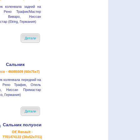
ик коленвала задний на
I Рено Трафик/Мастер
ь Виваро, Ниссан
тар (Elring, Германия)
Детали
Сальник
eco - 46085509 (60x75x7)
к коленвала передний на
I Рено Трафик, Опель
о, Ниссан Примастар
co, Германия)
Детали
Сальник полуоси
OE Renault -
7701474122 (30x52x7/11)