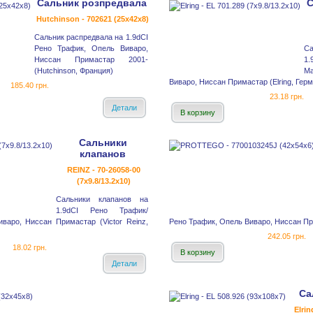
Сальник розпредвала
С
Hutchinson - 702621 (25x42x8)
Сальник распредвала на 1.9dCI
Рено Трафик, Опель Виваро,
С
Ниссан Примастар 2001-
1
(Hutchinson, Франция)
М
Виваро, Ниссан Примастар (Elring, Гер
185.40 грн.
23.18 грн.
Детали
В корзину
Сальники
клапанов
REINZ - 70-26058-00
(7x9.8/13.2x10)
Сальники клапанов на
1.9dCI Рено Трафик/
варо, Ниссан Примастар (Victor Reinz,
Рено Трафик, Опель Виваро, Ниссан При
242.05 грн.
18.02 грн.
В корзину
Детали
Са
Elrin