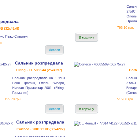
Сальн
2.5dC
Опел
предвала
Примас
793.10 грн.
5B (32x45x8)
ено Пежо Ситроен
В корзину
н.
Детали
Сальник розпредвала
Elring - EL 508.544 (25x42x7)
Cort
Сальник распредвала на 1.9dCI
Сальни
Рено Трафик, Опель Виваро,
2.5dC
Ниссан Примастар 2001- (Elring,
Вивар
Германия)
(Corte
195.70 грн.
515.00 грн.
Детали
В корзину
Сальник розпредвала
Corteco - 20019850B(30x42x7)