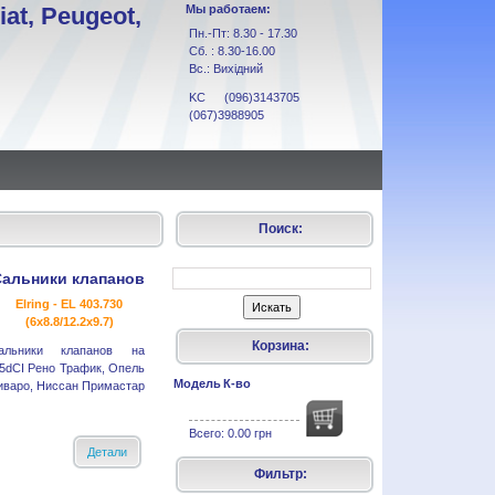
at, Peugeot,
Мы работаем:
Пн.-Пт: 8.30 - 17.30
Сб. : 8.30-16.00
Вс.: Вихідний
KC (096)3143705
(067)3988905
Поиск:
Сальники клапанов
Elring - EL 403.730
(6x8.8/12.2x9.7)
Корзина:
альники клапанов на
.5dCI Рено Трафик, Опель
Модель
К-во
иваро, Ниссан Примастар
Всего:
0.00 грн
Детали
Фильтр: