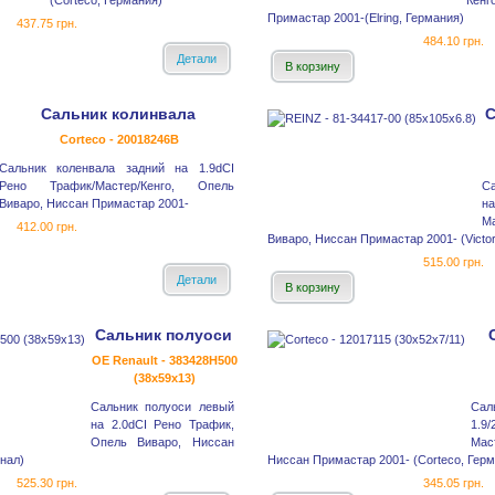
(Corteco, Германия)
Кенг
Примастар 2001-(Elring, Германия)
437.75 грн.
484.10 грн.
Детали
В корзину
Сальник колинвала
С
Corteco - 20018246B
Сальник коленвала задний на 1.9dCI
Рено Трафик/Мастер/Кенго, Опель
Са
Виваро, Ниссан Примастар 2001-
н
М
412.00 грн.
Виваро, Ниссан Примастар 2001- (Victor
515.00 грн.
Детали
В корзину
Сальник полуоси
OE Renault - 383428H500
(38x59x13)
Сальник полуоси левый
Сал
на 2.0dCI Рено Трафик,
1.9
Опель Виваро, Ниссан
Ма
нал)
Ниссан Примастар 2001- (Corteco, Герм
525.30 грн.
345.05 грн.