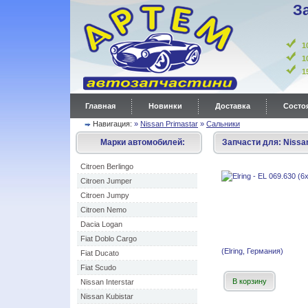
З
1
1
Главная
Новинки
Доставка
Состоя
Навигация:
»
Nissan Primastar
»
Сальники
Марки автомобилей:
Запчасти для:
Nissa
Citroen Berlingo
Citroen Jumper
Citroen Jumpy
Citroen Nemo
Dacia Logan
Fiat Doblo Cargo
(Elring, Германия)
Fiat Ducato
Fiat Scudo
В корзину
Nissan Interstar
Nissan Kubistar