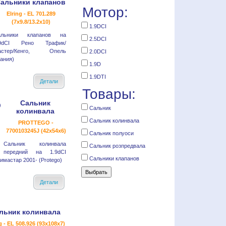
альники клапанов
Мотор:
Elring - EL 701.289
(7x9.8/13.2x10)
1.9DCI
альники клапанов на
2.5DCI
.9dCI Рено Трафик/
астер/Кенго, Опель
2.0DCI
мания)
1.9D
1.9DTI
Детали
Товары:
Сальник
Сальник
колинвала
Сальник колинвала
PROTTEGO -
7700103245J (42x54x6)
Сальник полуоси
Сальник колинвала
Сальник розпредвала
передний на 1.9dCI
Сальники клапанов
мастар 2001- (Protego)
Детали
льник колинвала
g - EL 508.926 (93x108x7)