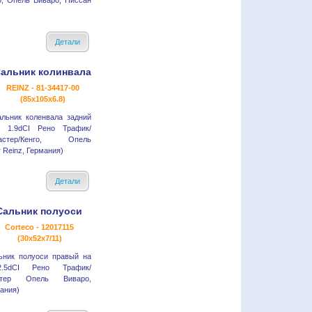
о, Опель Виваро, Ниссан
Детали
альник колинвала
REINZ - 81-34417-00
(85x105x6.8)
льник коленвала задний
а 1.9dCI Рено Трафик/
астер/Кенго, Опель
 Reinz, Германия)
Детали
Сальник полуоси
Corteco - 12017115
(30x52x7/11)
ьник полуоси правый на
/2.5dCI Рено Трафик/
стер Опель Виваро,
ания)