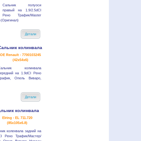
Сальник полуоси
правый на 1.9/2.5dCI
Рено Трафик/Master
-(Оригинал)
Детали
Сальник колинвала
OE Renault - 7700103245
(42x54x6)
Сальник колинвала
ередний на 1.9dCI Рено
Трафик, Опель Виваро,
Детали
альник колинвала
Elring - EL 711.720
(85x105x6.8)
ник коленвала задний на
CI Рено Трафик/Мастер/