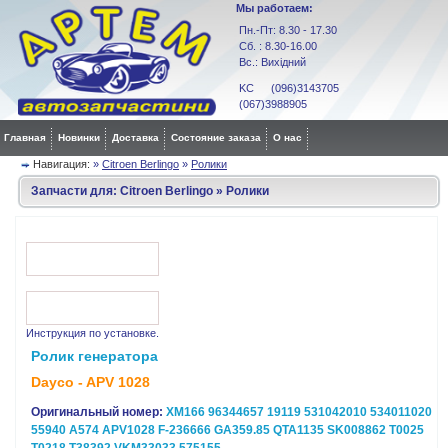
Мы работаем:
Пн.-Пт: 8.30 - 17.30
Сб. : 8.30-16.00
Вс.: Вихідний
KC (096)3143705
(067)3988905
Главная
Новинки
Доставка
Состояние заказа
О нас
Навигация:
»
Citroen Berlingo
»
Ролики
Запчасти для:
Citroen Berlingo
»
Ролики
Инструкция
по установке.
Ролик генератора
Dayco - APV 1028
Оригинальный номер:
XM166 96344657 19119 531042010 534011020
55940 A574 APV1028 F-236666 GA359.85 QTA1135 SK008862 T0025