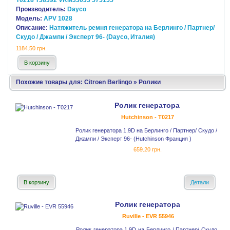
T0218 T38392 VKM33033 575155
Производитель:
Dayco
Модель:
APV 1028
Описание:
Натяжитель ремня генератора на Берлинго / Партнер/
Скудо / Джампи / Эксперт 96- (Dayco, Италия)
1184.50 грн.
В корзину
Похожие товары для:
Citroen Berlingo
»
Ролики
Ролик генератора
Hutchinson - T0217
Ролик генератора 1.9D на Берлинго / Партнер/ Скудо /
Джампи / Эксперт 96- (Hutchinson Франция )
659.20 грн.
В корзину
Детали
Ролик генератора
Ruville - EVR 55946
Ролик генератора 1.9D на Берлинго / Партнер/ Скудо