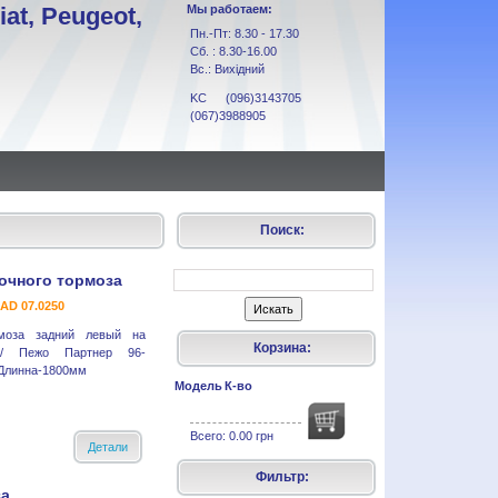
at, Peugeot,
Мы работаем:
Пн.-Пт: 8.30 - 17.30
Сб. : 8.30-16.00
Вс.: Вихідний
KC (096)3143705
(067)3988905
Поиск:
очного тормоза
 AD 07.0250
рмоза задний левый на
Корзина:
о/ Пежо Партнер 96-
) Длинна-1800мм
Модель
К-во
Всего:
0.00 грн
Детали
Фильтр:
за