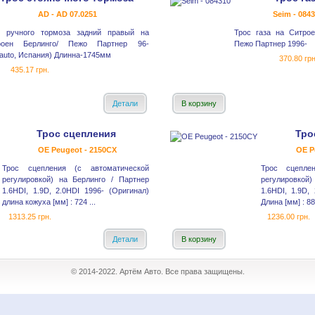
AD - AD 07.0251
Seim - 084
с ручного тормоза задний правый на
Трос газа на Ситрое
роен Берлинго/ Пежо Партнер 96-
Пежо Партнер 1996-
iauto, Испания) Длинна-1745мм
370.80 грн
435.17 грн.
Детали
В корзину
Трос сцепления
Тро
OE Peugeot - 2150CX
OE P
Трос сцепления (с автоматической
Трос сцепле
регулировкой) на Берлинго / Партнер
регулировкой)
1.6HDI, 1.9D, 2.0HDI 1996- (Оригинал)
1.6HDI, 1.9D,
длина кожуха [мм] : 724 ...
Длина [мм] : 8
1313.25 грн.
1236.00 грн.
Детали
В корзину
© 2014-2022. Артём Авто. Все права защищены.