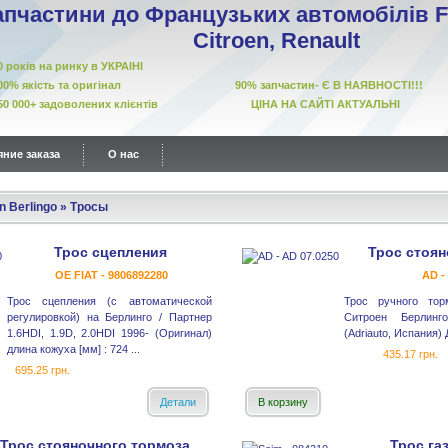
апчастини до Французьких автомобілів Fi
Citroen, Renault
10 років на ринку в УКРАІНІ
00% якість та оригінал 90% запчастин- Є В НАЯВНОСТІ!!!
50 000+ задоволених клієнтів ЦІНА НА САЙТІ АКТУАЛЬНІ
ние заказа
О нас
n Berlingo
»
Тросы
Трос сцепления
Трос стоян
OE FIAT - 9806892280
AD -
Трос сцепления (с автоматической
Трос ручного то
регулировкой) на Берлинго / Партнер
Ситроен Берлинг
1.6HDI, 1.9D, 2.0HDI 1996- (Оригинал)
(Adriauto, Испания
длина кожуха [мм] : 724 ...
435.17 грн.
695.25 грн.
Детали
В корзину
Трос стояночного тормоза
Трос га