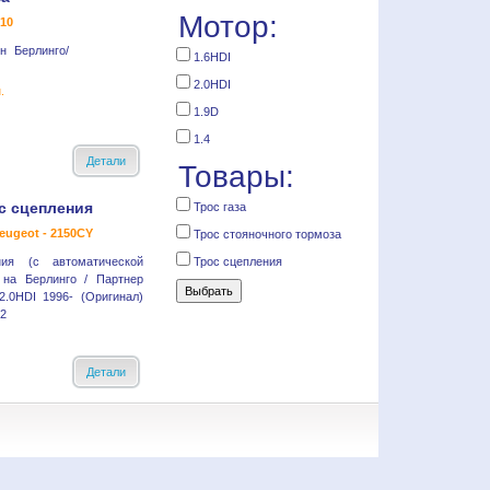
Мотор:
310
н Берлинго/
1.6HDI
2.0HDI
.
1.9D
1.4
Детали
Товары:
с сцепления
Трос газа
eugeot - 2150CY
Трос стояночного тормоза
ния (с автоматической
Трос сцепления
 на Берлинго / Партнер
 2.0HDI 1996- (Оригинал)
82
Детали