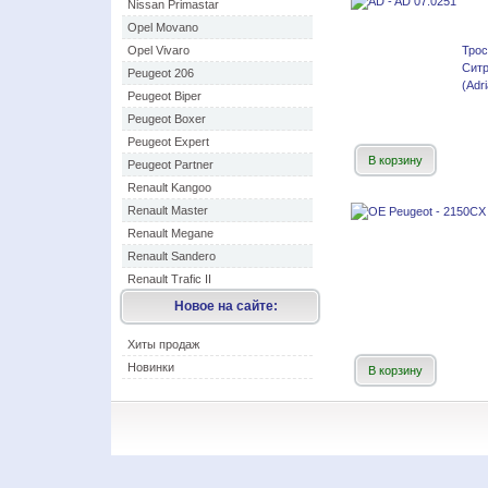
Nissan Primastar
Opel Movano
Opel Vivaro
Тро
Сит
Peugeot 206
(Adr
Peugeot Biper
Peugeot Boxer
Peugeot Expert
В корзину
Peugeot Partner
Renault Kangoo
Renault Master
Renault Megane
Renault Sandero
Renault Trafic II
Новое на сайте:
Хиты продаж
Новинки
В корзину