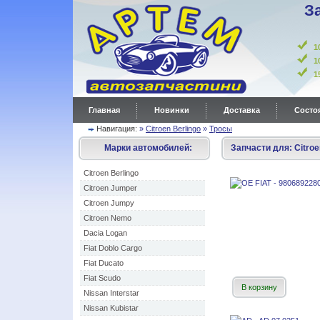
З
1
1
Главная
Новинки
Доставка
Состоя
Навигация:
»
Citroen Berlingo
»
Тросы
Марки автомобилей:
Запчасти для:
Citroe
Citroen Berlingo
Citroen Jumper
Citroen Jumpy
Citroen Nemo
Dacia Logan
Fiat Doblo Cargo
Fiat Ducato
Fiat Scudo
В корзину
Nissan Interstar
Nissan Kubistar