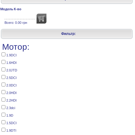
Модель
К-во
Всего:
0.00 грн
Фильтр:
Мотор:
1.9DCI
1.6HDI
2.0JTD
2.5DCI
2.0DCI
2.0HDI
2.2HDI
2.3dci
1.9D
1.5DCI
1.9DTI