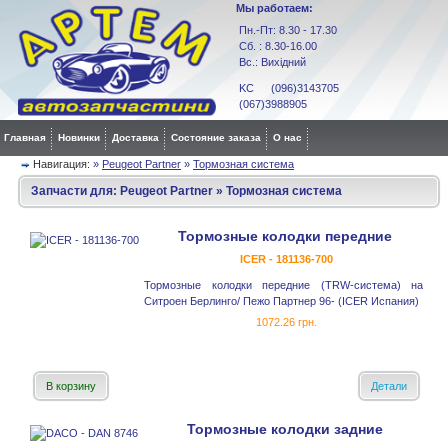
Мы работаем:
Пн.-Пт: 8.30 - 17.30
Сб. : 8.30-16.00
Вс.: Вихідний
KC (096)3143705
(067)3988905
Главная
Новинки
Доставка
Состояние заказа
О нас
Навигация:
»
Peugeot Partner
»
Тормозная система
Запчасти для:
Peugeot Partner
»
Тормозная система
Тормозные колодки передние
ICER - 181136-700
Тормозные колодки передние (TRW-система) на
Ситроен Берлинго/ Пежо Партнер 96- (ICER Испания)
1072.26 грн.
В корзину
Детали
Тормозные колодки задние