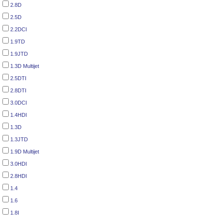
2.8D
2.5D
2.2DCI
1.9TD
1.9JTD
1.3D Multijet
2.5DTI
2.8DTI
3.0DCI
1.4HDI
1.3D
1.3JTD
1.9D Multijet
3.0HDI
2.8HDI
1.4
1.6
1.8I