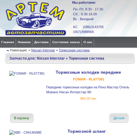
Мы работаем:
Пн.-Пт: 8.30 - 17.30
Сб. : 8.30-16.00
Вс.: Вихідний
KC (096)3143705
(067)3988905
Главная
Новинки
Доставка
Состояние заказа
О нас
Навигация:
»
Nissan Interstar
»
Тормозная система
Запчасти для:
Nissan Interstar
»
Тормозная система
Тормозные колодки передние
FOMAR - RL677381
Передние тормозные колодки на Рено Мастер Опель
Мовано Нисан Интерстар 98-
984.20 грн.
В корзину
Детали
Тормозной шланг