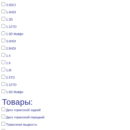
3.0DCI
1.4HDI
1.3D
1.3JTD
1.9D Multijet
3.0HDI
2.8HDI
1.4
1.6
1.8I
2.5TD
2.3JTD
1.6D Multijet
Товары:
Диск тормозной задний
Диск тормозной передний
Тормозная жыдкость