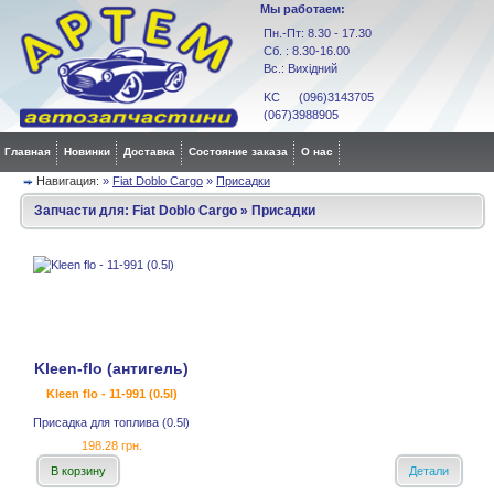
Мы работаем:
Пн.-Пт: 8.30 - 17.30
Сб. : 8.30-16.00
Вс.: Вихідний
KC (096)3143705
(067)3988905
Главная
Новинки
Доставка
Состояние заказа
О нас
Навигация:
»
Fiat Doblo Cargo
»
Присадки
Запчасти для:
Fiat Doblo Cargo
»
Присадки
Kleen-flo (антигель)
Kleen flo - 11-991 (0.5l)
Присадка для топлива (0.5l)
198.28 грн.
В корзину
Детали