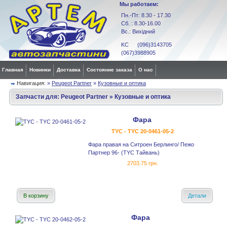
Мы работаем:
Пн.-Пт: 8.30 - 17.30
Сб. : 8.30-16.00
Вс.: Вихідний
KC (096)3143705
(067)3988905
Главная
Новинки
Доставка
Состояние заказа
О нас
Навигация:
»
Peugeot Partner
»
Кузовные и оптика
Запчасти для:
Peugeot Partner
»
Кузовные и оптика
Фара
TYC - TYC 20-0461-05-2
Фара правая на Ситроен Берлинго/ Пежо
Партнер 96- (TYC Тайвань)
2703.75 грн.
В корзину
Детали
Фара