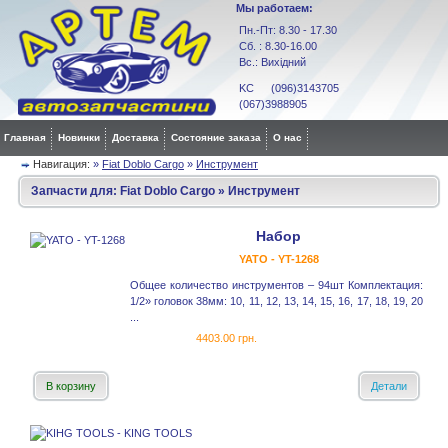
Мы работаем:
Пн.-Пт: 8.30 - 17.30
Сб. : 8.30-16.00
Вс.: Вихідний
KC (096)3143705
(067)3988905
Главная
Новинки
Доставка
Состояние заказа
О нас
Навигация:
»
Fiat Doblo Cargo
»
Инструмент
Запчасти для:
Fiat Doblo Cargo
»
Инструмент
Набор
YATO - YT-1268
Общее количество инструментов – 94шт Комплектация:
1/2» головок 38мм: 10, 11, 12, 13, 14, 15, 16, 17, 18, 19, 20
...
4403.00 грн.
В корзину
Детали