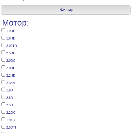
Фильтр:
Мотор:
1.9DCI
1.6HDI
2.0JTD
2.5DCI
2.0DCI
2.0HDI
2.2HDI
2.3dci
1.9D
2.8D
2.5D
2.2DCI
1.9TD
2.5DTI