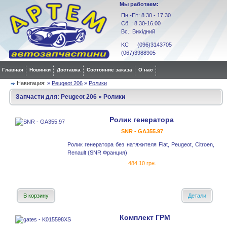
Мы работаем:
Пн.-Пт: 8.30 - 17.30
Сб. : 8.30-16.00
Вс.: Вихідний
KC (096)3143705
(067)3988905
Главная
Новинки
Доставка
Состояние заказа
О нас
Навигация:
»
Peugeot 206
»
Ролики
Запчасти для:
Peugeot 206
»
Ролики
Ролик генератора
SNR - GA355.97
Ролик генератора без натяжителя Fiat, Peugeot, Citroen,
Renault (SNR Франция)
484.10 грн.
В корзину
Детали
Комплект ГРМ