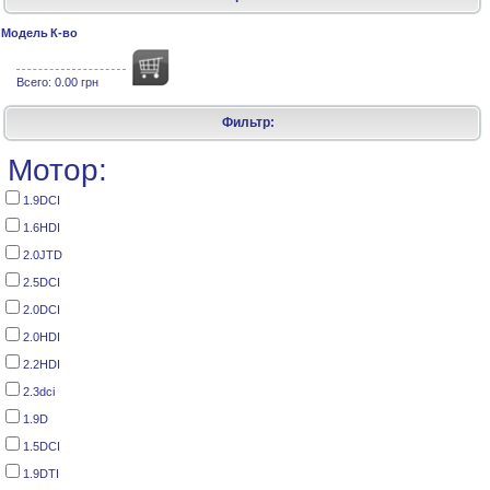
Модель
К-во
Всего:
0.00 грн
Фильтр:
Мотор:
1.9DCI
1.6HDI
2.0JTD
2.5DCI
2.0DCI
2.0HDI
2.2HDI
2.3dci
1.9D
1.5DCI
1.9DTI