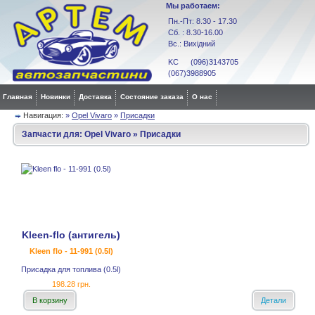
Мы работаем:
Пн.-Пт: 8.30 - 17.30
Сб. : 8.30-16.00
Вс.: Вихідний
KC (096)3143705
(067)3988905
Главная
Новинки
Доставка
Состояние заказа
О нас
Навигация:
»
Opel Vivaro
»
Присадки
Запчасти для:
Opel Vivaro
»
Присадки
Kleen-flo (антигель)
Kleen flo - 11-991 (0.5l)
Присадка для топлива (0.5l)
198.28 грн.
В корзину
Детали