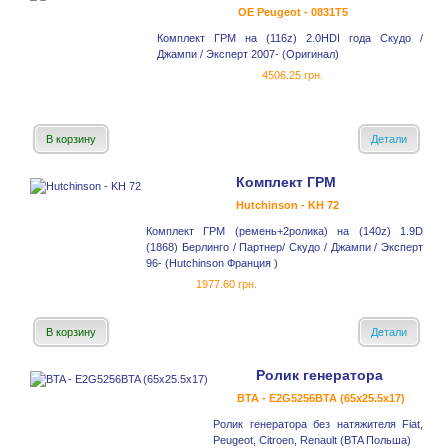
OE Peugeot - 0831T5
Комплект ГРМ на (116z) 2.0HDI года Скудо /
Джампи / Эксперт 2007- (Оригинал)
4506.25 грн.
В корзину
Детали
Комплект ГРМ
Hutchinson - KH 72
Комплект ГРМ (ремень+2ролика) на (140z) 1.9D
(1868) Берлинго / Партнер/ Скудо / Джампи / Эксперт
96- (Hutchinson Франция )
1977.60 грн.
В корзину
Детали
Ролик генератора
BTA - E2G5256BTA (65x25.5x17)
Ролик генератора без натяжителя Fiat,
Peugeot, Citroen, Renault (BTA Польша)