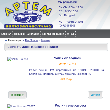
Мы работаем:
Пн.-Пт: 8.30 - 17.30
Сб. : 8.30-16.00
Вс.: Вихідний
KC (096)3143705
(067)3988905
Главная
Новинки
Доставка
Состояние заказа
О нас
Навигация:
»
Fiat Scudo
»
Ролики
Запчасти для:
Fiat Scudo
»
Ролики
Ролик обводной
Veltex - C 743
Ролик ремня ГРМ паразитный на 1.9D/TD 2.0HDI на
Берлинго / Партнер/ Скудо / Джампи / Эксперт 96-
643.75 грн.
В корзину
Детали
Ролик генератора