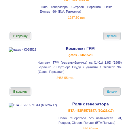
Шкив генератора Ситроен Берлинго Пежо
Експерт 96- (INA, Германия)
1287.50 грн.
В корзину
Детали
Комплект ГРМ
gates - K025523
Комплект ГРМ (ремень+2ролика) на (140z) 1.9D (1868)
Берлинго / Партнер/ Скудо / Джампи / Эксперт 96-
(Gates, Германия)
2456.55 грн.
В корзину
Детали
Ролик генератора
BTA - E2R5571BTA (60x26x17)
Ролик генератора без натяжителя Fiat,
Peugeot, Citroen, Renault (BTA Польша)
370.80 грн.