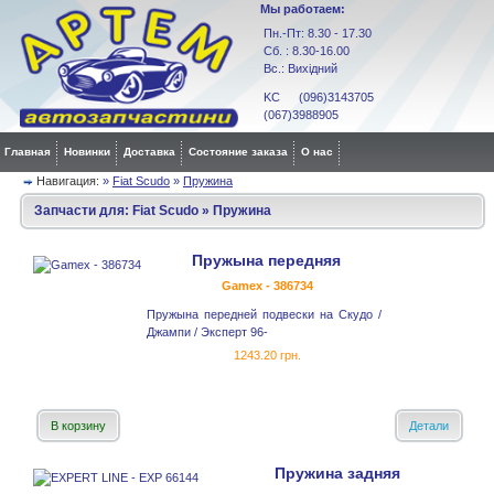
Мы работаем:
Пн.-Пт: 8.30 - 17.30
Сб. : 8.30-16.00
Вс.: Вихідний
KC (096)3143705
(067)3988905
Главная
Новинки
Доставка
Состояние заказа
О нас
Навигация:
»
Fiat Scudo
»
Пружина
Запчасти для:
Fiat Scudo
»
Пружина
Пружына передняя
Gamex - 386734
Пружына передней подвески на Скудо /
Джампи / Эксперт 96-
1243.20 грн.
В корзину
Детали
Пружина задняя