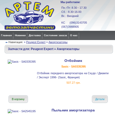
Мы работаем:
Пн.-Пт: 8.30 - 17.30
Сб. : 8.30-16.00
Вс.: Вихідний
KC (096)3143705
(067)3988905
Главная
Новинки
Доставка
Состояние заказа
О нас
Навигация:
»
Peugeot Expert
»
Амортизаторы
Запчасти для:
Peugeot Expert
»
Амортизаторы
Отбойник
Sasic - SA0335395
Отбойник переднего амортизатора на Скудо / Джампи
/ Эксперт 1996- (Sasic, Франция)
507.27 грн.
В корзину
Детали
Пыльник амортизатора