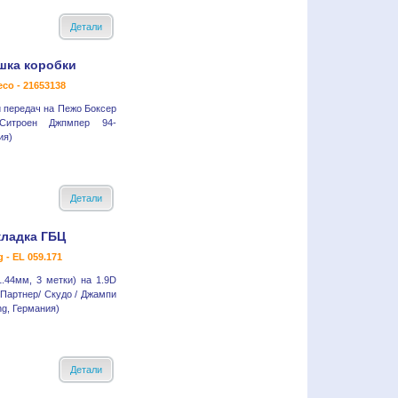
Детали
шка коробки
eco - 21653138
 передач на Пежо Боксер
Ситроен Джпмпер 94-
ия)
Детали
ладка ГБЦ
g - EL 059.171
.44мм, 3 метки) на 1.9D
 Партнер/ Скудо / Джампи
ing, Германия)
Детали