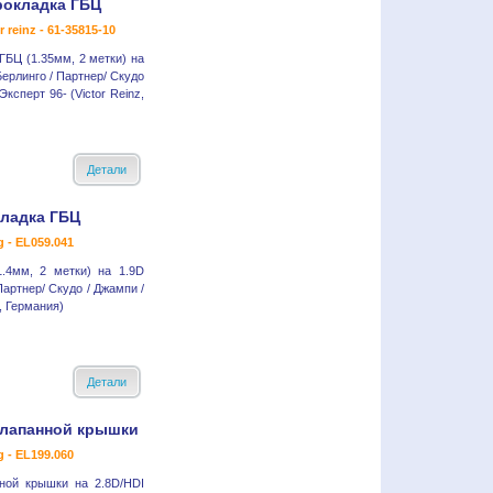
рокладка ГБЦ
r reinz - 61-35815-10
ГБЦ (1.35мм, 2 метки) на
Берлинго / Партнер/ Скудо
Эксперт 96- (Victor Reinz,
Детали
ладка ГБЦ
g - EL059.041
.4мм, 2 метки) на 1.9D
Партнер/ Скудо / Джампи /
g, Германия)
Детали
клапанной крышки
g - EL199.060
ной крышки на 2.8D/HDI