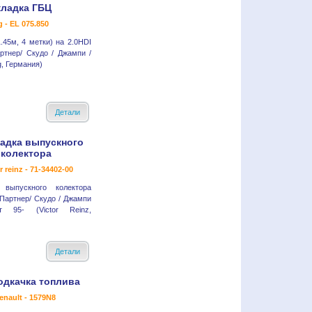
ладка ГБЦ
g - EL 075.850
.45м, 4 метки) на 2.0HDI
ртнер/ Скудо / Джампи /
g, Германия)
Детали
адка выпускного
колектора
r reinz - 71-34402-00
 выпускного колектора
 Партнер/ Скудо / Джампи
т 95- (Victor Reinz,
Детали
одкачка топлива
enault - 1579N8