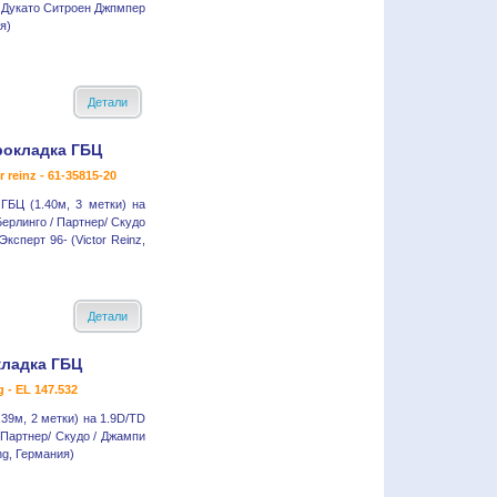
 Дукато Ситроен Джпмпер
я)
Детали
рокладка ГБЦ
r reinz - 61-35815-20
ГБЦ (1.40м, 3 метки) на
Берлинго / Партнер/ Скудо
Эксперт 96- (Victor Reinz,
Детали
ладка ГБЦ
g - EL 147.532
39м, 2 метки) на 1.9D/TD
 Партнер/ Скудо / Джампи
ing, Германия)