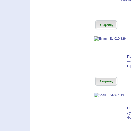
/ Джам
В корзину
Пр
на
Ге
В корзину
По
Д
Фр