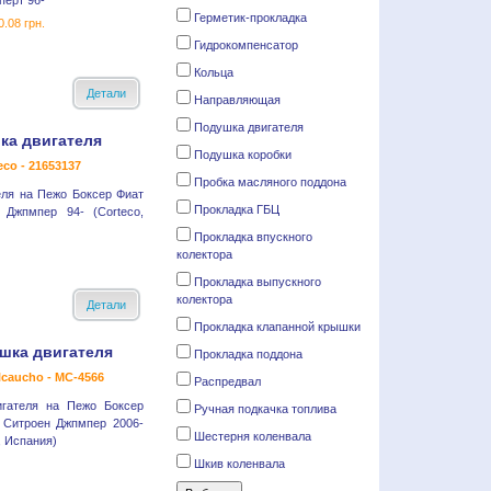
перт 96-
Герметик-прокладка
0.08 грн.
Гидрокомпенсатор
Кольца
Детали
Направляющая
Подушка двигателя
ка двигателя
Подушка коробки
eco - 21653137
Пробка масляного поддона
еля на Пежо Боксер Фиат
Прокладка ГБЦ
 Джпмпер 94- (Corteco,
Прокладка впускного
колектора
Прокладка выпускного
колектора
Детали
Прокладка клапанной крышки
шка двигателя
Прокладка поддона
lcaucho - MC-4566
Распредвал
игателя на Пежо Боксер
Ручная подкачка топлива
 Ситроен Джпмпер 2006-
Шестерня коленвала
, Испания)
Шкив коленвала