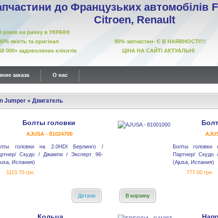
апчастини до Французьких автомобілів Fi
Citroen, Renault
10 років на ринку в УКРАІНІ
00% якість та оригінал 90% запчастин- Є В НАЯВНОСТІ!!!
50 000+ задоволених клієнтів ЦІНА НА САЙТІ АКТУАЛЬНІ
ние заказа
О нас
en Jumper
»
Двигатель
Болты головки
Болт
AJUSA - 81024700
AJUS
олты головки на 2.0HDI Берлинго /
Болты головки 
ртнер/ Скудо / Джампи / Эксперт 96-
Партнер/ Скудо 
jusa, Испания)
(Ajusa, Испания)
1113.70 грн.
777.00 грн.
Детали
В корзину
Кольца
Нап