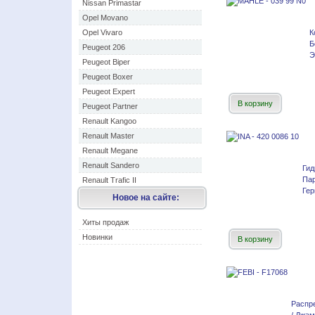
Nissan Primastar
Opel Movano
Opel Vivaro
К
Б
Peugeot 206
Э
Peugeot Biper
Peugeot Boxer
Peugeot Expert
В корзину
Peugeot Partner
Renault Kangoo
Renault Master
Renault Megane
Renault Sandero
Гид
Пар
Renault Trafic II
Гер
Новое на сайте:
Хиты продаж
Новинки
В корзину
Распре