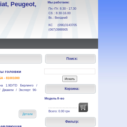
at, Peugeot,
Мы работаем:
Пн.-Пт: 8.30 - 17.30
Сб. : 8.30-16.00
Вс.: Вихідний
KC (096)3143705
(067)3988905
Поиск:
ы головки
A - 81001000
на 1.9D/TD Берлинго /
Корзина:
/ Джампи / Эксперт 96-
Модель
К-во
Всего:
0.00 грн
Детали
Фильтр:
равляющая