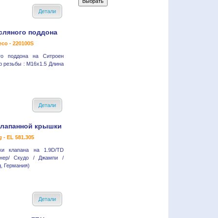
Детали
сляного поддона
eco - 220100S
го поддона на Ситроен
 резьбы : M16x1.5 Длина
Детали
клапанной крышки
g - EL 581.305
ки клапана на 1.9D/TD
тнер/ Скудо / Джампи /
g, Германия)
Детали