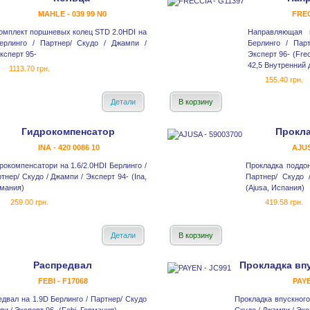
MAHLE - 039 99 N0
FREC
омплект поршневых колец STD 2.0HDI на
Направляющая 
ерлинго / Партнер/ Скудо / Джампи /
Берлинго / Пар
ксперт 95-
Эксперт 96- (Frec
42,5 Внутренний д
1113.70 грн.
155.40 грн.
Детали
В корзину
Гидрокомпенсатор
Прокла
INA - 420 0086 10
AJUS
рокомпенсатори на 1.6/2.0HDI Берлинго /
Прокладка поддон
тнер/ Скудо / Джампи / Эксперт 94- (Ina,
Партнер/ Скудо 
мания)
(Ajusa, Испания)
259.00 грн.
419.58 грн.
Детали
В корзину
Распредвал
Прокладка вп
FEBI - F17068
PAYE
двал на 1.9D Берлинго / Партнер/ Скудо
Прокладка впускного