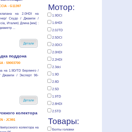
Мотор:
CIA - G11397
клапана на 2.0HDI на
1.9DCI
тнер/ Скудо / Джампи /
1.6HDI
cia, Италия) Длина [мм] :
иаметр ...
2.0JTD
2.5DCI
Детали
2.0DCI
2.0HDI
дка поддона
2.2HDI
A - 59003700
2.3dci
а на 1.9D/TD Берлинго /
1.9D
/ Джампи / Эксперт 96-
2.8D
2.5D
1.9TD
Детали
2.8HDI
2.5TD
ускного колектора
Товары:
N - JC991
/випускного колектора на
Болты головки