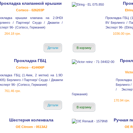
Прокладка клапанной крышки
Прок
Corteco - 026203P
Elrin
рокладка крышки клапана на 2.0HDI
Прокладка ГБЦ (1
рлинго / Партнер/ Скудо / Джампи /
8V Берлинго / Па
сперт 96- (Corteco, Германия)
Эксперт 96- (Elrin
264.18 грн.
1036.00 грн.
Детали
В корзину
Прокладка ГБЦ
Прокл
Corteco - 414406P
Victo
окладка ГБЦ (1.4мм, 2 метки) на 1.9D
905) Берлинго / Партнер/ Скудо / Джампи
Прокладка
Эксперт 96- (Corteco, Германия)
Берлинго /
/ Экспер
761.46 грн.
Германия)
170.94 грн.
Детали
В корзину
Шестерня коленвала
Ручная п
OE Citroen - 0513A2
OE R