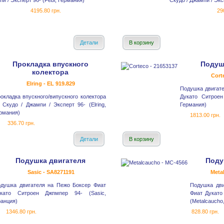
пи / Эксперт 96- (Febi, Германия)
Скудо / Джампи / Экс
4195.80 грн.
29
Детали
В корзину
Прокладка впускного
Подуш
колектора
Cort
Elring - EL 919.829
Подушка двигат
окладка впускного/випускного колектора
Дукато Ситроен
 Скудо / Джампи / Эксперт 96- (Elring,
Германия)
рмания)
1813.00 грн.
336.70 грн.
Детали
В корзину
Подушка двигателя
Поду
Sasic - SA8271191
Meta
душка двигателя на Пежо Боксер Фиат
Подушка дв
укато Ситроен Джпмпер 94- (Sasic,
Фиат Дукато
анция)
(Metalcaucho
1346.80 грн.
828.80 грн.