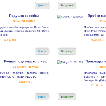
Детали
В корзину
Подушка коробки
Пробка ма
Sasic - SA8461651
Cort
душка коробки передач на Пежо Боксер
Пробка масляно
ат Дукато Ситроен Джпмпер 94- (Sasic,
Пежо Рено Размер
анция)
резьбы [мм] : 12
518.00 грн.
90.65 грн.
Детали
В корзину
Ручная подкачка топлива
Прокладка 
OE Citroen - 157463J
Elrin
Ручная подкачка топлива (груша)
Прокладка крыш
RENAULT/CITROEN/PEUGEOT
Берлинго / Пар
Эксперт 96- (Elrin
326.34 грн.
111.37 грн.
Детали
В корзину