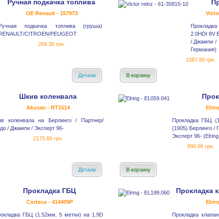
Ручная подкачка топлива
П
OE Renault - 157973
Victo
Ручная подкачка топлива (груша)
Прокладка 
RENAULT/CITROEN/PEUGEOT
2.0HDI 8V 
/ Джампи / 
269.36 грн.
Германия)
1087.80 грн.
Детали
В корзину
Шкив коленвала
Прок
Akusan - RT1514
Elrin
в коленвала на Берлинго / Партнер/
Прокладка ГБЦ (1
до / Джампи / Эксперт 96-
(1905) Берлинго / 
Эксперт 96- (Elrin
2175.60 грн.
890.96 грн.
Детали
В корзину
Прокладка ГБЦ
Прокладка 
Corteco - 414409P
Elrin
окладка ГБЦ (1.52мм, 5 метки) на 1.9D
Прокладка клапан