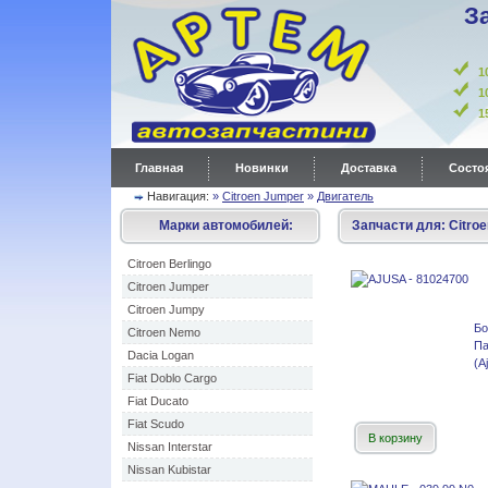
З
1
1
Главная
Новинки
Доставка
Состоя
Навигация:
»
Citroen Jumper
»
Двигатель
Марки автомобилей:
Запчасти для:
Citro
Citroen Berlingo
Citroen Jumper
Citroen Jumpy
Б
Citroen Nemo
Па
Dacia Logan
(A
Fiat Doblo Cargo
Fiat Ducato
Fiat Scudo
В корзину
Nissan Interstar
Nissan Kubistar