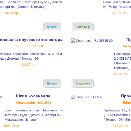
905) Берлинго / Партнер/ Скудо / Джампи
Пежо Боксер Фиат
Эксперт 96- (Corteco, Германия)
94-(Elring, Германи
704.48 грн.
323.75 грн.
Детали
В корзину
рокладка впускного колектора
П
Elring - EL851.550
Victo
окладка впускного колектора на 2.0HDI
Прокладка 
удо / Джампи / Эксперт 96-
2.0HDI 8V 
/ Джампи / 
111.37 грн.
Германия)
1020.46 грн.
Детали
В корзину
Шкив коленвала
Прок
Metalcaucho - MC-2928
Elrin
Шкив коленвала на Берлинго /
Прокладка ГБЦ (1.
Партнер/ Скудо / Джампи / Эксперт 96-
(1905) Берлинго /
(Metalcaucho, Испания)
/ Эксперт 96- (Elr
1595.44 грн.
1217.30 грн.