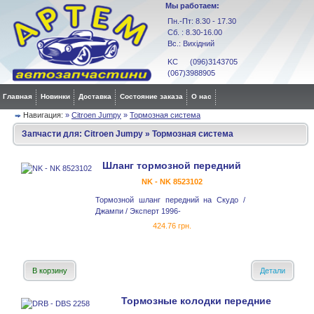
Мы работаем:
Пн.-Пт: 8.30 - 17.30
Сб. : 8.30-16.00
Вс.: Вихідний
KC (096)3143705
(067)3988905
Главная
Новинки
Доставка
Состояние заказа
О нас
Навигация:
»
Citroen Jumpy
»
Тормозная система
Запчасти для:
Citroen Jumpy
»
Тормозная система
Шланг тормозной передний
NK - NK 8523102
Тормозной шланг передний на Скудо /
Джампи / Эксперт 1996-
424.76 грн.
В корзину
Детали
Тормозные колодки передние