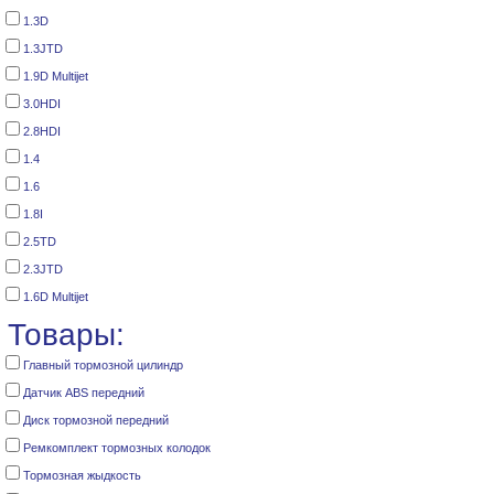
1.3D
1.3JTD
1.9D Multijet
3.0HDI
2.8HDI
1.4
1.6
1.8I
2.5TD
2.3JTD
1.6D Multijet
Товары:
Главный тормозной цилиндр
Датчик ABS передний
Диск тормозной передний
Ремкомплект тормозных колодок
Тормозная жыдкость