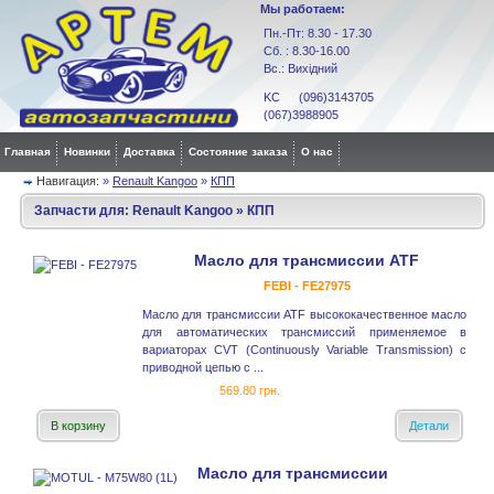
Мы работаем:
Пн.-Пт: 8.30 - 17.30
Сб. : 8.30-16.00
Вс.: Вихідний
KC (096)3143705
(067)3988905
Главная
Новинки
Доставка
Состояние заказа
О нас
Навигация:
»
Renault Kangoo
»
КПП
Запчасти для:
Renault Kangoo
»
КПП
Масло для трансмиссии ATF
FEBI - FE27975
Масло для трансмиссии ATF высококачественное масло
для автоматических трансмиссий применяемое в
вариаторах CVT (Continuously Variable Transmission) с
приводной цепью с ...
569.80 грн.
В корзину
Детали
Масло для трансмиссии