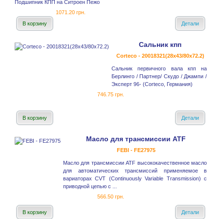
Подшипник КПП на Ситроен Пежо
1071.20 грн.
В корзину
Детали
Сальник кпп
Corteco - 20018321(28x43/80x72.2)
Сальник первичного вала кпп на
Берлинго / Партнер/ Скудо / Джампи /
Эксперт 96- (Corteco, Германия)
746.75 грн.
В корзину
Детали
Масло для трансмиссии ATF
FEBI - FE27975
Масло для трансмиссии ATF высококачественное масло
для автоматических трансмиссий применяемое в
вариаторах CVT (Continuously Variable Transmission) с
приводной цепью с ...
566.50 грн.
В корзину
Детали