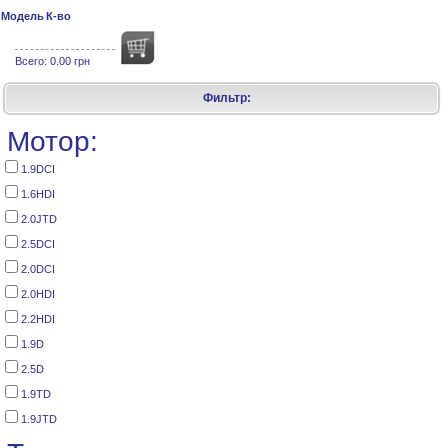
Модель
К-во
Всего:
0.00 грн
Фильтр:
Мотор:
1.9DCI
1.6HDI
2.0JTD
2.5DCI
2.0DCI
2.0HDI
2.2HDI
1.9D
2.5D
1.9TD
1.9JTD