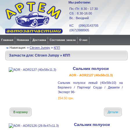
Мы работаем:
Пн.-Пт: 8.30 - 17.30
Сб. : 8.30-16.00
Вс.: Вихідний
KC (096)3143705
(067)3988905
Главная
Новинки
Доставка
Состояние заказа
О нас
Навигация:
»
Citroen Jumpy
»
КПП
Запчасти для:
Citroen Jumpy
»
КПП
Сальник полуоси
AOR - AOR2127 (40x58x11.3)
Сальник полуоси левый (40x58x10) на
Берлинго / Партнер/ Скудо / Джампи /
Эксперт 96-
154.50 грн.
В корзину
Детали
Сальник полуоси