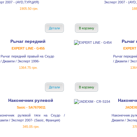
ерт 2007 - (AYD,ТУРЦИЯ)
Эксперт 2007 - (AY
1905.50 грн.
188
Детали
В корзину
Рычаг передний
Рычаг 
EXPERT LINE - G455
EXPERT 
Рычаг передний правый на Скудо
Рычаг передни
/ Джампи / Эксперт 1996-
/ Джампи / Экс
1364.75 грн.
1364
Детали
В корзину
Наконечник рулевой
Наконеч
Sasic - SA7670011
JADEXI
аконечник рулевой тяги на Скудо /
Наконечник руле
ампи / Эксперт 2007- (Sasic, Франция)
Джампи / Экспер
345.05 грн.
370