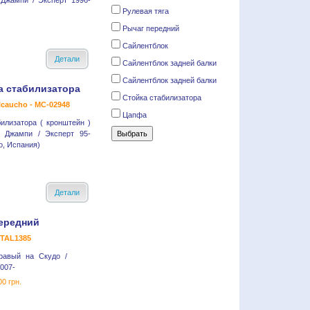
 Джампи / Эксперт 1996-
Рулевая тяга
Рычаг передний
Сайлентблок
Детали
Сайлентблок задней балки
Сайлентблок задней балки
а стабилизатора
Стойка стабилизатора
lcaucho - MC-02948
Цапфа
билизатора ( кронштейн )
 Джампи / Эксперт 95-
o, Испания)
Детали
ередний
- TAL1385
равый на Скудо /
007-
00 грн.