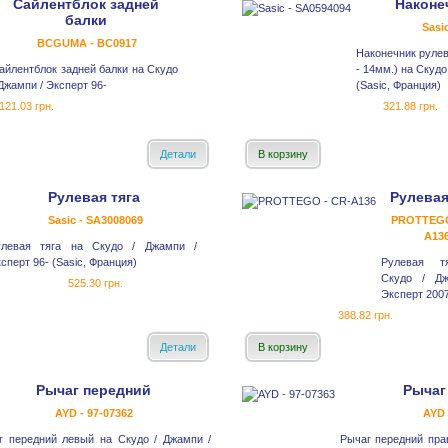
Сайлентблок задней
Наконе
балки
Sasi
BCGUMA - BC0917
Наконечник рулев
айлентблок задней балки на Скудо
- 14мм.) на Скудо
 Джампи / Эксперт 96-
(Sasic, Франция)
121.03 грн.
321.88 грн.
Детали
В корзину
Рулевая тяга
Рулевая
Sasic - SA3008069
PROTTEGO
A13
улевая тяга на Скудо / Джампи /
сперт 96- (Sasic, Франция)
Рулевая т
Скудо / Дж
525.30 грн.
Эксперт 2007
388.82 грн.
Детали
В корзину
Рычаг передний
Рычаг
AYD - 97-07362
AYD 
г передний левый на Скудо / Джампи /
Рычаг передний пра