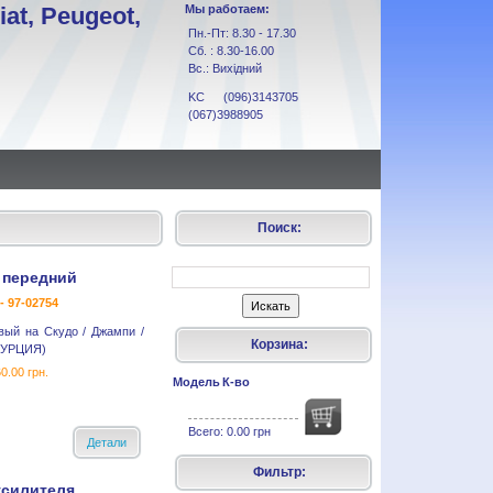
at, Peugeot,
Мы работаем:
Пн.-Пт: 8.30 - 17.30
Сб. : 8.30-16.00
Вс.: Вихідний
KC (096)3143705
(067)3988905
Поиск:
 передний
- 97-02754
вый на Скудо / Джампи /
Корзина:
ТУРЦИЯ)
0.00 грн.
Модель
К-во
Всего:
0.00 грн
Детали
Фильтр:
усилителя