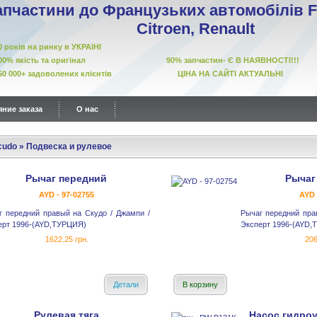
апчастини до Французьких автомобілів Fi
Citroen, Renault
10 років на ринку в УКРАІНІ
00% якість та оригінал 90% запчастин- Є В НАЯВНОСТІ!!!
50 000+ задоволених клієнтів ЦІНА НА САЙТІ АКТУАЛЬНІ
ние заказа
О нас
cudo
»
Подвеска и рулевое
Рычаг передний
Рычаг
AYD - 97-02755
AYD 
г передний правый на Скудо / Джампи /
Рычаг передний пра
ерт 1996-(AYD,ТУРЦИЯ)
Эксперт 1996-(AYD,
1622.25 грн.
206
Детали
В корзину
Рулевая тяга
Насос гидро