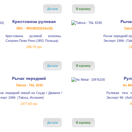
Детали
В корзину
Крестовина рулевая
Рыча
3RG - 3RG80223(15x16)
Talo
Крестовина рулевой колонны,
Рычаг передний пр
Ситроен Пежо Рено (3RG Польша)
Эксперт 1996- (Tal
298.70 грн.
21
Детали
В корзину
Рычаг передний
Рул
Talosa - TAL 8191
As Me
чаг передний левый на Скудо / Джампи /
Рулевая тяга 
перт 1996- (Talosa, Испания)
Эксперт 96- (AsM
1977.60 грн.
4
Детали
В корзину