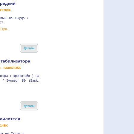
ередний
RT7604
евый на Скудо /
07 -
0 грн.
Детали
стабилизатора
c - SA0875355
атора ( кронштейн ) на
 / Эксперт 95- (Sasic,
Детали
усилителя
A148K
ля на Скудо /