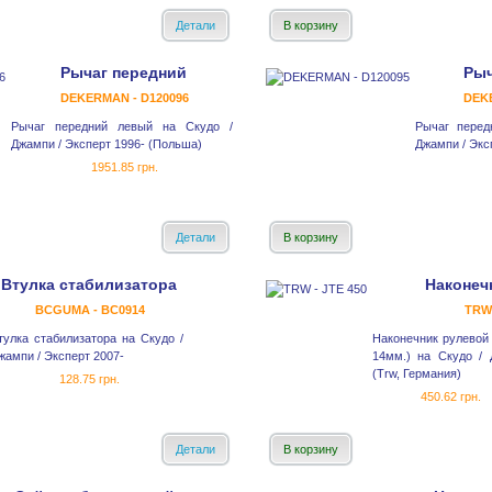
Детали
В корзину
Рычаг передний
Рыч
DEKERMAN - D120096
DEK
Рычаг передний левый на Скудо /
Рычаг перед
Джампи / Эксперт 1996- (Польша)
Джампи / Экс
1951.85 грн.
Детали
В корзину
Втулка стабилизатора
Наконеч
BCGUMA - BC0914
TRW 
тулка стабилизатора на Скудо /
Наконечник рулевой 
жампи / Эксперт 2007-
14мм.) на Скудо / 
(Trw, Германия)
128.75 грн.
450.62 грн.
Детали
В корзину