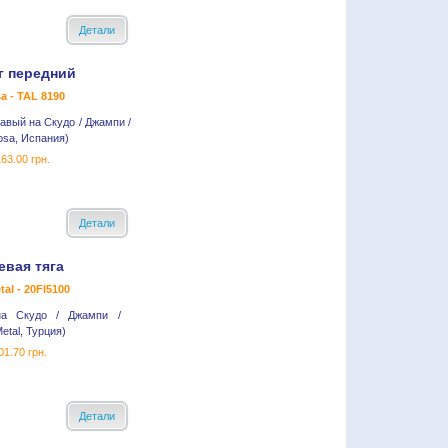
Детали
г передний
sa - TAL 8190
авый на Скудо / Джампи /
osa, Испания)
63.00 грн.
Детали
евая тяга
tal - 20FI5100
на Скудо / Джампи /
etal, Турция)
01.70 грн.
Детали