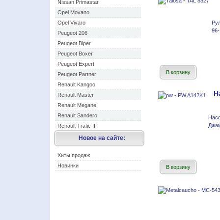
Nissan Primastar
Opel Movano
Opel Vivaro
Рул
96-
Peugeot 206
Peugeot Biper
Peugeot Boxer
Peugeot Expert
В корзину
Peugeot Partner
Renault Kangoo
Н
Renault Master
Renault Megane
Renault Sandero
Насо
Джам
Renault Trafic II
Новое на сайте:
Хиты продаж
Новинки
В корзину