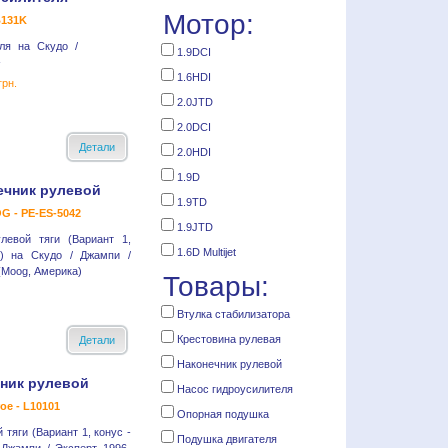
Мотор:
B131K
ля на Скудо /
1.9DCI
-
1.6HDI
грн.
2.0JTD
2.0DCI
Детали
2.0HDI
1.9D
ечник рулевой
1.9TD
G - PE-ES-5042
1.9JTD
левой тяги (Вариант 1,
1.6D Multijet
.) на Скудо / Джампи /
(Moog, Америка)
Товары:
Втулка стабилизатора
Крестовина рулевая
Детали
Наконечник рулевой
ник рулевой
Насос гидроусилителя
oe - L10101
Опорная подушка
 тяги (Вариант 1, конус -
Подушка двигателя