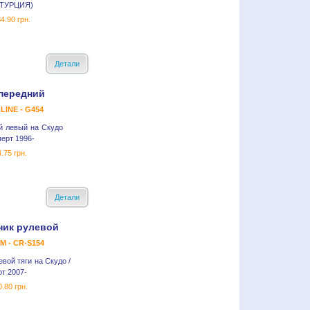
D,ТУРЦИЯ)
4.90 грн.
Детали
передний
LINE - G454
й левый на Скудо
перт 1996-
.75 грн.
Детали
ник рулевой
M - CR-S154
вой тяги на Скудо /
т 2007-
.80 грн.