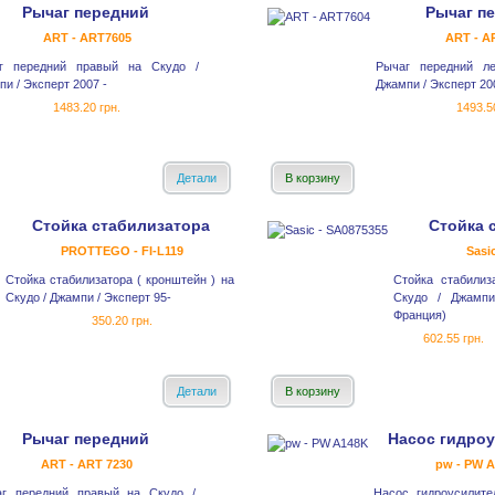
Рычаг передний
Рычаг п
ART - ART7605
ART - A
г передний правый на Скудо /
Рычаг передний л
и / Эксперт 2007 -
Джампи / Эксперт 20
1483.20 грн.
1493.5
Детали
В корзину
Стойка стабилизатора
Стойка 
PROTTEGO - FI-L119
Sasi
Стойка стабилизатора ( кронштейн ) на
Стойка стабилиз
Скудо / Джампи / Эксперт 95-
Скудо / Джампи
Франция)
350.20 грн.
602.55 грн.
Детали
В корзину
Рычаг передний
Насос гидро
ART - ART 7230
pw - PW 
аг передний правый на Скудо /
Насос гидроусилите