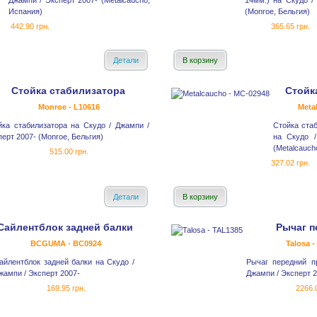
Джампи / Эксперт 2007- (Metalcaucho,
14мм.) на Скудо /
Испания)
(Monroe, Бельгия)
442.90 грн.
365.65 грн.
Детали
В корзину
Стойка стабилизатора
Стойк
Monroe - L10616
Meta
йка стабилизатора на Скудо / Джампи /
Стойка ста
ерт 2007- (Monroe, Бельгия)
на Скудо /
(Metalcauch
515.00 грн.
327.02 грн.
Детали
В корзину
Сайлентблок задней балки
Рычаг п
BCGUMA - BC0924
Talosa 
айлентблок задней балки на Скудо /
Рычаг передний п
жампи / Эксперт 2007-
Джампи / Эксперт 2
169.95 грн.
2266.