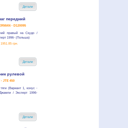
Детали
аг передний
ERMAN - D120095
ний правый на Скудо /
перт 1996- (Польша)
1951.85 грн.
Детали
ник рулевой
- JTE 450
тяги (Вариант 1, конус -
Джампи / Эксперт 1996-
Детали