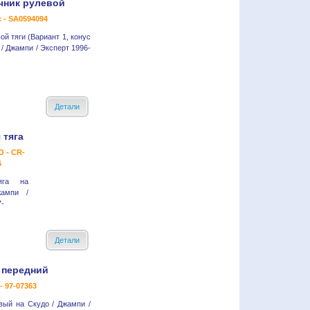
чник рулевой
c - SA0594094
ой тяги (Вариант 1, конус
 / Джампи / Эксперт 1996-
Детали
 тяга
 - CR-
6
яга на
ампи /
-
Детали
 передний
- 97-07363
вый на Скудо / Джампи /