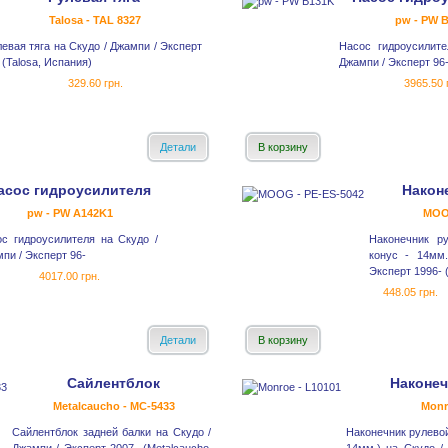
Talosa - TAL 8327
pw - PW 
евая тяга на Скудо / Джампи / Эксперт
Насос гидроусилите
 (Talosa, Испания)
Джампи / Эксперт 96
329.60 грн.
3965.50 
Детали
В корзину
асос гидроусилителя
Након
pw - PW A142K1
MOO
с гидроусилителя на Скудо /
Наконечник ру
пи / Эксперт 96-
конус - 14мм
Эксперт 1996- 
4017.00 грн.
448.05 грн.
Детали
В корзину
Сайлентблок
Наконеч
Metalcaucho - MC-5433
Monr
Сайлентблок задней балки на Скудо /
Наконечник рулевой