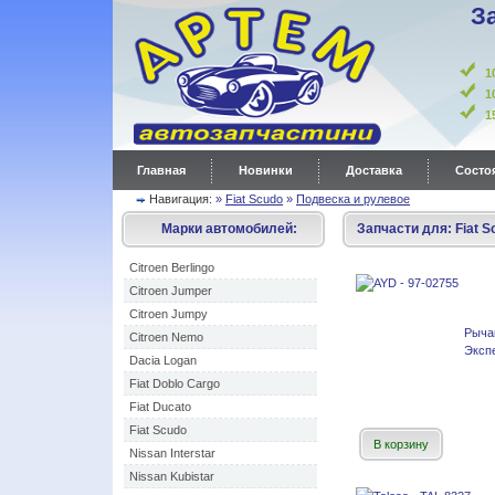
З
1
1
Главная
Новинки
Доставка
Состоя
Навигация:
»
Fiat Scudo
»
Подвеска и рулевое
Марки автомобилей:
Запчасти для:
Fiat S
Citroen Berlingo
Citroen Jumper
Citroen Jumpy
Рыча
Citroen Nemo
Эксп
Dacia Logan
Fiat Doblo Cargo
Fiat Ducato
Fiat Scudo
В корзину
Nissan Interstar
Nissan Kubistar