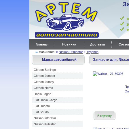
З
1
1
Главная
Новинки
Доставка
Состоя
Навигация:
»
Nissan Primastar
»
Турбина
Марки автомобилей:
Запчасти для:
Nissa
Citroen Berlingo
Citroen Jumper
Citroen Jumpy
Пр
Citroen Nemo
Оп
Dacia Logan
Fiat Doblo Cargo
Fiat Ducato
Fiat Scudo
В корзину
Nissan Interstar
Nissan Kubistar