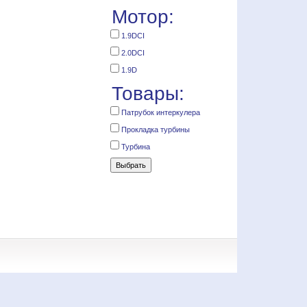
Мотор:
1.9DCI
2.0DCI
1.9D
Товары:
Патрубок интеркулера
Прокладка турбины
Турбина