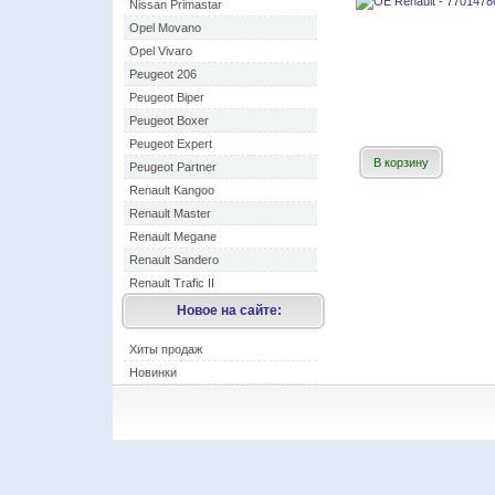
Nissan Primastar
Opel Movano
Opel Vivaro
Peugeot 206
Peugeot Biper
Peugeot Boxer
Peugeot Expert
В корзину
Peugeot Partner
Renault Kangoo
Renault Master
Renault Megane
Renault Sandero
Renault Trafic II
Новое на сайте:
Хиты продаж
Новинки