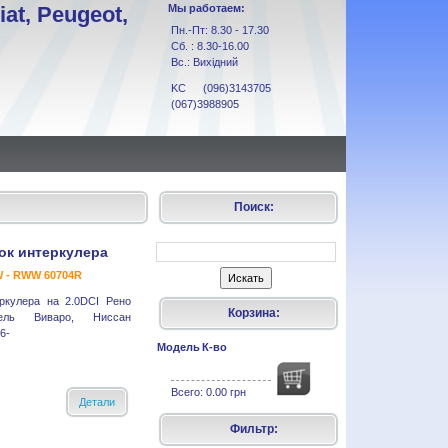
at, Peugeot,
Мы работаем:
Пн.-Пт: 8.30 - 17.30
Сб. : 8.30-16.00
Вс.: Вихідний
KC (096)3143705
(067)3988905
Поиск:
ок интеркулера
 - RWW 60704R
ркулера на 2.0DCI Рено
Корзина:
ель Виваро, Ниссан
6-
Модель
К-во
Всего:
0.00 грн
Детали
Фильтр: