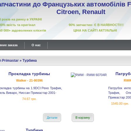
апчастини до Французьких автомобілів Fi
Citroen, Renault
10 років на ринку в УКРАІНІ
00% якість та оригінал 90% запчастин- Є В НАЯВНОСТІ!!!
50 000+ задоволених клієнтів ЦІНА НА САЙТІ АКТУАЛЬНІ
ние заказа
О нас
n Primastar
»
Турбина
Прокладка турбины
Патруб
Walker - 21-80396
RWW
окладка турбины на 1.9DCI Рено Трафик,
Патрубок инте
ель Виваро, Ниссан Примастар 2001-
Трафик, Оп
Примастар 200
74.67 грн.
1545.00 грн.
Детали
В корзину
Турбина