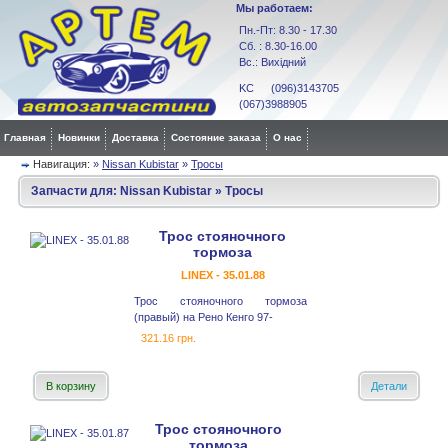
Мы работаем:
Пн.-Пт: 8.30 - 17.30
Сб. : 8.30-16.00
Вс.: Вихідний
KC (096)3143705
(067)3988905
Главная
Новинки
Доставка
Состояние заказа
О нас
Навигация:
»
Nissan Kubistar
»
Тросы
Запчасти для:
Nissan Kubistar
»
Тросы
Трос стояночного
тормоза
LINEX - 35.01.88
Трос стояночного тормоза
(правый) на Рено Кенго 97-
321.16 грн.
В корзину
Детали
Трос стояночного
тормоза