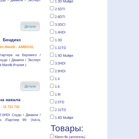
кудо / Джампи / Эксперт
1.3D Multijet
2.5DTI
2.8DTI
3.0DCI
Детали
1.4HDI
Бендикс
1.3D
ti Marelli - AMB0191
1.3JTD
тартера на Берлинго /
1.9D Multijet
кудо / Джампи / Эксперт
3.0HDI
i Marelli Италия )
2.8HDI
1.4
Детали
1.6
1.8I
ча накала
2.5TD
 - 11 721 732
2.3JTD
2.0HDI Скудо / Джампи /
1.6D Multijet
о /Партнер 99- (Iskra,
Товары:
Kleen-flo (антигель)