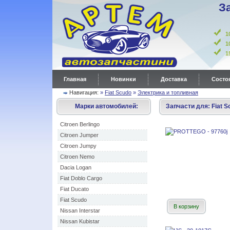
З
1
1
Главная
Новинки
Доставка
Состоя
Навигация:
»
Fiat Scudo
»
Электрика и топливная
Марки автомобилей:
Запчасти для:
Fiat S
Citroen Berlingo
Citroen Jumper
Citroen Jumpy
Citroen Nemo
Dacia Logan
Fiat Doblo Cargo
Fiat Ducato
Fiat Scudo
В корзину
Nissan Interstar
Nissan Kubistar