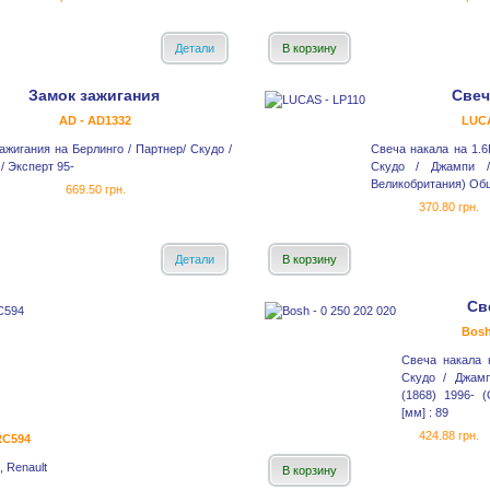
Детали
В корзину
Замок зажигания
Свеч
AD - AD1332
LUCA
ажигания на Берлинго / Партнер/ Скудо /
Свеча накала на 1.6
/ Эксперт 95-
Скудо / Джампи 
Великобритания) Общ
669.50 грн.
370.80 грн.
Детали
В корзину
Св
Bosh
Свеча накала 
Скудо / Джам
(1868) 1996- 
[мм] : 89
424.88 грн.
SRC594
, Renault
В корзину