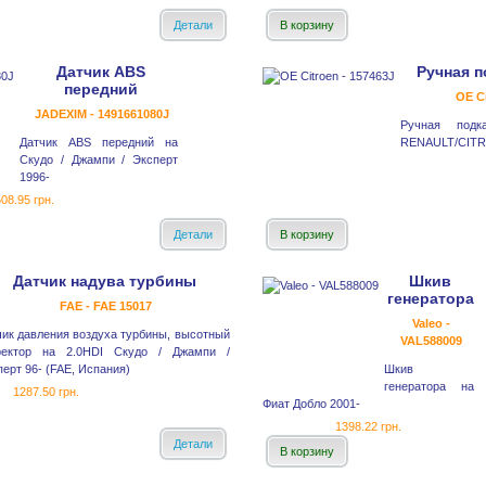
Детали
В корзину
Датчик ABS
Ручная п
передний
OE Ci
JADEXIM - 1491661080J
Ручная подк
Датчик ABS передний на
RENAULT/CIT
Скудо / Джампи / Эксперт
1996-
08.95 грн.
Детали
В корзину
Датчик надува турбины
Шкив
генератора
FAE - FAE 15017
Valeo -
чик давления воздуха турбины, высотный
VAL588009
ректор на 2.0HDI Скудо / Джампи /
ерт 96- (FAE, Испания)
Шкив
генератора на
1287.50 грн.
Фиат Добло 2001-
1398.22 грн.
Детали
В корзину