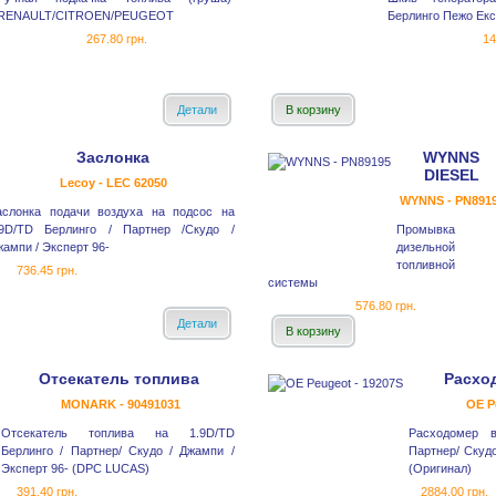
RENAULT/CITROEN/PEUGEOT
Берлинго Пежо Експ
267.80 грн.
14
Детали
В корзину
Заслонка
WYNNS
DIESEL
Lecoy - LEC 62050
WYNNS - PN891
аслонка подачи воздуха на подсос на
.9D/TD Берлинго / Партнер /Скудо /
Промывка
ампи / Эксперт 96-
дизельной
топливной
736.45 грн.
системы
576.80 грн.
Детали
В корзину
Отсекатель топлива
Расхо
MONARK - 90491031
OE P
Отсекатель топлива на 1.9D/TD
Расходомер в
Берлинго / Партнер/ Скудо / Джампи /
Партнер/ Скуд
Эксперт 96- (DPC LUCAS)
(Оригинал)
391.40 грн.
2884.00 грн.