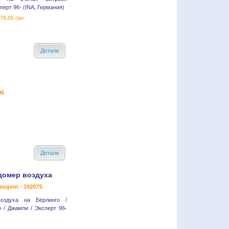
ерт 96- (INA, Германия)
78.05 грн.
Детали
95
Детали
домер воздуха
eugeot - 19207S
оздуха на Берлинго /
о / Джампи / Эксперт 96-