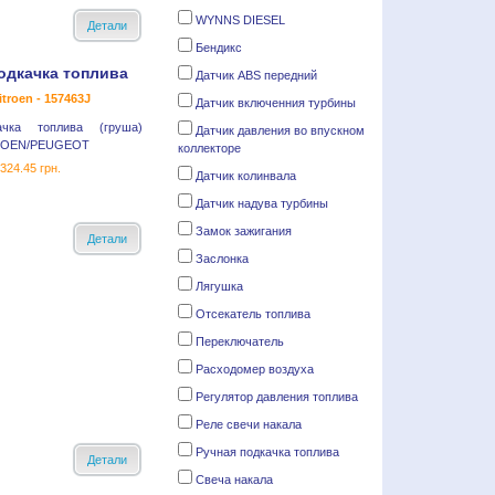
WYNNS DIESEL
Детали
Бендикс
одкачка топлива
Датчик ABS передний
troen - 157463J
Датчик включенния турбины
ачка топлива (груша)
Датчик давления во впускном
ROEN/PEUGEOT
коллекторе
324.45 грн.
Датчик колинвала
Датчик надува турбины
Замок зажигания
Детали
Заслонка
Лягушка
Отсекатель топлива
Переключатель
Расходомер воздуха
Регулятор давления топлива
Реле cвечи накала
Ручная подкачка топлива
Детали
Свеча накала