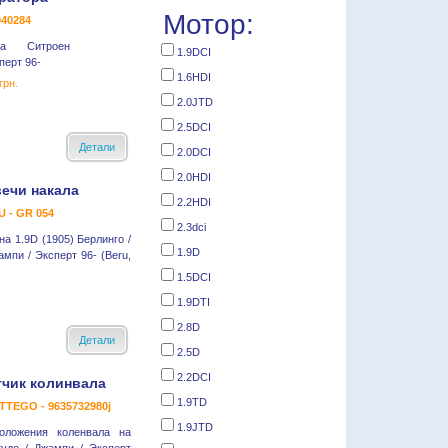
Мотор:
40284
ра Ситроен
1.9DCI
перт 96-
1.6HDI
грн.
2.0JTD
2.5DCI
Детали
2.0DCI
2.0HDI
вечи накала
2.2HDI
 - GR 054
2.3dci
на 1.9D (1905) Берлинго /
1.9D
ампи / Эксперт 96- (Beru,
1.5DCI
1.9DTI
2.8D
Детали
2.5D
2.2DCI
тчик колинвала
1.9TD
TEGO - 9635732980j
1.9JTD
оложения коленвала на