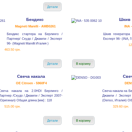
Детали
Бендикс
Шкив 
Magneti Marelli - AMB0261
INA 
Бендикс стартера на Берлинго /
Шкив генератора
Партнер/ Скудо / Джампи / Эксперт
Експерт 96- (INA, 
96- (Magneti Marelli Италия )
12
463.50 грн.
Детали
В корзину
Свеча накала
Све
OE Citroen - 5960F4
DEN
Свеча накала на 2.0HDI Берлинго /
Свеча накала на Бе
Партнер /Скудо / Джампи / Эксперт 2007-
Джампи / Эксперт
(Оригинал) Общая длина [мм] : 118
(Denso, Италия) Об
515.00 грн.
329.60 грн.
Детали
В корзину