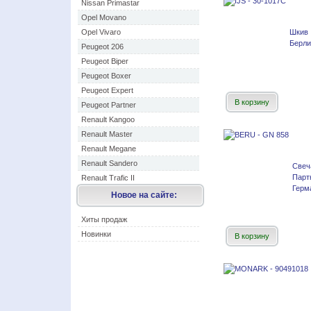
Nissan Primastar
Opel Movano
Opel Vivaro
Шкив
Берли
Peugeot 206
Peugeot Biper
Peugeot Boxer
Peugeot Expert
В корзину
Peugeot Partner
Renault Kangoo
Renault Master
Renault Megane
Renault Sandero
Свеч
Парт
Renault Trafic II
Герм
Новое на сайте:
Хиты продаж
Новинки
В корзину