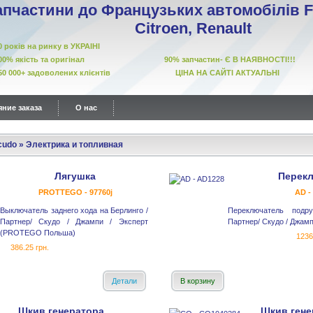
апчастини до Французьких автомобілів Fi
Citroen, Renault
10 років на ринку в УКРАІНІ
00% якість та оригінал 90% запчастин- Є В НАЯВНОСТІ!!!
50 000+ задоволених клієнтів ЦІНА НА САЙТІ АКТУАЛЬНІ
ние заказа
О нас
cudo
»
Электрика и топливная
Лягушка
Перек
PROTTEGO - 97760j
AD -
Выключатель заднего хода на Берлинго /
Переключатель подр
Партнер/ Скудо / Джампи / Эксперт
Партнер/ Скудо / Джамп
(PROTEGO Польша)
1236
386.25 грн.
Детали
В корзину
Шкив генератора
Шкив гене