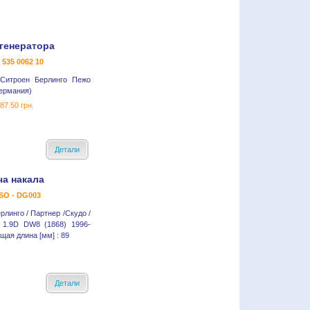
генератора
- 535 0062 10
 Ситроен Берлинго Пежо
Германия)
87.50 грн.
Детали
ча накала
SO - DG003
рлинго / Партнер /Скудо /
 1.9D DW8 (1868) 1996-
щая длина [мм] : 89
Детали