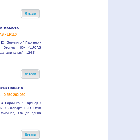
Детали
а накала
S - LP110
HDI Берлинго / Партнер /
/ Эксперт 96- (LUCAS
ая длина [мм] : 124,5
Детали
еча накала
 - 0 250 202 020
на Берлинго / Партнер /
пи / Эксперт 1.9D DW8
(Оригинал) Общая длина
Детали