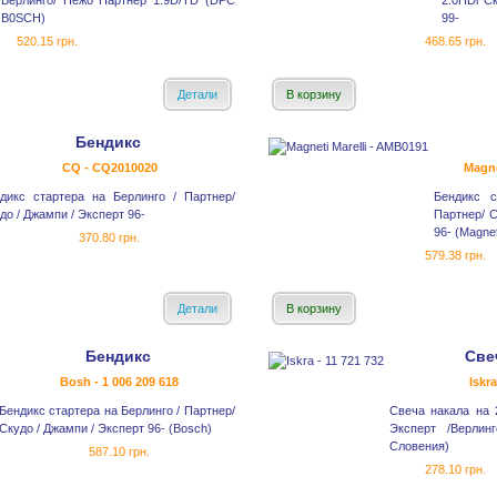
Берлинго/ Пежо Партнер 1.9D/TD (DPC
2.0HDi С
B0SCH)
99-
520.15 грн.
468.65 грн.
Детали
В корзину
Бендикс
CQ - CQ2010020
Magne
дикс стартера на Берлинго / Партнер/
Бендикс с
до / Джампи / Эксперт 96-
Партнер/ С
96- (Magnet
370.80 грн.
579.38 грн.
Детали
В корзину
Бендикс
Све
Bosh - 1 006 209 618
Iskra
Бендикс стартера на Берлинго / Партнер/
Свеча накала на 
Скудо / Джампи / Эксперт 96- (Bosch)
Эксперт /Верлинг
Словения)
587.10 грн.
278.10 грн.