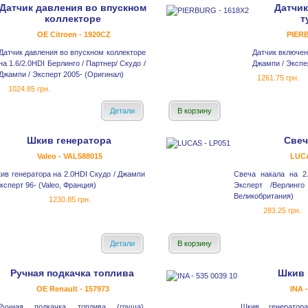
Датчик давления во впускном
Датчик
коллекторе
т
OE Citroen - 1920CZ
PIERB
Датчик давления во впускном коллекторе
Датчик включен
на 1.6/2.0HDI Берлинго / Партнер/ Скудо /
Джампи / Экспе
Джампи / Эксперт 2005- (Оригинал)
1261.75 грн.
1024.85 грн.
Детали
В корзину
Шкив генератора
Свеч
Valeo - VAL588015
LUCA
ив генератора на 2.0HDI Скудо / Джампи
Свеча накала на 2
Эксперт 96- (Valeo, Франция)
Эксперт /Верлинг
Великобритания)
1230.85 грн.
283.25 грн.
Детали
В корзину
Ручная подкачка топлива
Шкив 
OE Renault - 157973
INA 
Ручная подкачка топлива (груша)
Шкив генератор