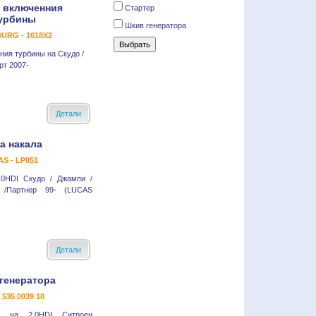
 включенния
Стартер
урбины
Шкив генератора
URG - 1618X2
ния турбины на Скудо /
рт 2007-
Детали
а накала
S - LP051
.0HDI Скудо / Джампи /
о /Партнер 99- (LUCAS
Детали
генератора
- 535 0039 10
а на 2.0HDI Ситроен