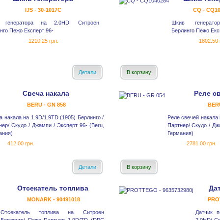
IJS - 30-1017С
CQ - CQ10
 генератора на 2.0HDI Ситроен
Шкив генерато
нго Пежо Експерт 96-
Берлинго Пежо Екс
1210.25 грн.
1802.50 
Детали
В корзину
Свеча накала
Реле c
BERU - GN 858
BERU
а накала на 1.9D/1.9TD (1905) Берлинго /
Реле свечей накала 
нер/ Скудо / Джампи / Эксперт 96- (Beru,
Партнер/ Скудо / Дж
ания)
Германия)
412.00 грн.
2781.00 грн.
Детали
В корзину
Отсекатель топлива
Да
MONARK - 90491018
PROT
Отсекатель топлива на Ситроен
Датчик п