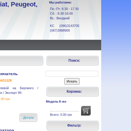
at, Peugeot,
Мы работаем:
Пн.-Пт: 8.30 - 17.30
Сб. : 8.30-16.00
Вс.: Вихідний
KC (096)3143705
(067)3988905
Поиск:
лючатель
 AD1228
улевой на Берлинго /
Корзина:
и / Эксперт 95-
.00 грн.
Модель
К-во
Всего:
0.00 грн
Детали
Фильтр:
ратора