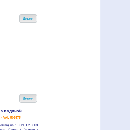
Детали
Детали
ос водяной
o - VAL 506575
омпа) на 1.9D/TD 2.0HDI
тнер /Скудо / Джампи /