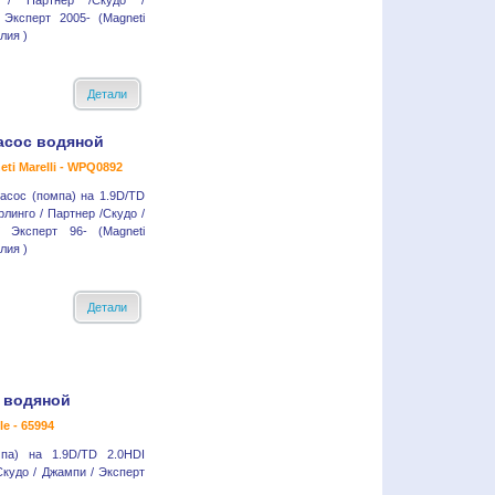
о / Партнер /Скудо /
 Эксперт 2005- (Magneti
алия )
Детали
асос водяной
ti Marelli - WPQ0892
асос (помпа) на 1.9D/TD
рлинго / Партнер /Скудо /
 Эксперт 96- (Magneti
алия )
Детали
 водяной
le - 65994
па) на 1.9D/TD 2.0HDI
Скудо / Джампи / Эксперт
)