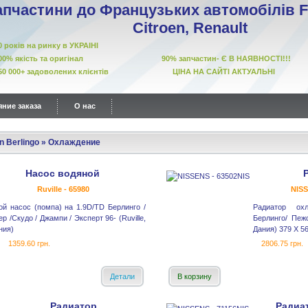
апчастини до Французьких автомобілів Fi
Citroen, Renault
10 років на ринку в УКРАІНІ
00% якість та оригінал 90% запчастин- Є В НАЯВНОСТІ!!!
50 000+ задоволених клієнтів ЦІНА НА САЙТІ АКТУАЛЬНІ
ние заказа
О нас
n Berlingo
»
Охлаждение
Насос водяной
Ruville - 65980
NISS
ой насос (помпа) на 1.9D/TD Берлинго /
Радиатор ох
р /Скудо / Джампи / Эксперт 96- (Ruville,
Берлинго/ Пеж
ния)
Дания) 379 X 5
1359.60 грн.
2806.75 грн.
Детали
В корзину
Радиатор
Радиа