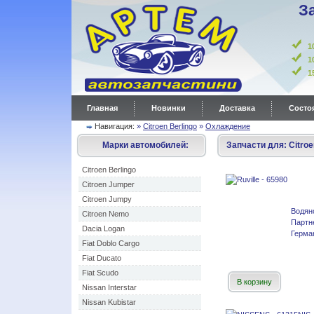
З
1
1
Главная
Новинки
Доставка
Состоя
Навигация:
»
Citroen Berlingo
»
Охлаждение
Марки автомобилей:
Запчасти для:
Citroe
Citroen Berlingo
Citroen Jumper
Citroen Jumpy
Водян
Citroen Nemo
Партне
Dacia Logan
Герма
Fiat Doblo Cargo
Fiat Ducato
Fiat Scudo
В корзину
Nissan Interstar
Nissan Kubistar