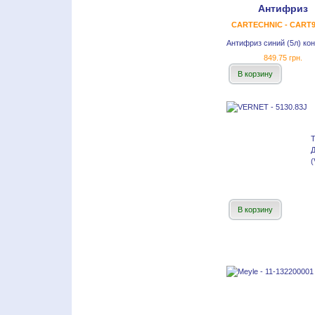
Антифриз
CARTECHNIC - CART9
Антифриз синий (5л) ко
849.75 грн.
В корзину
Т
(
В корзину