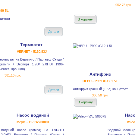
952.75 грн.
99 5L
нцетрат
В корзину
Детали
Термостат
VERNET - 5130.83J
ермостат на Берлинго / Партнер/ Скудо /
Джампи / Эксперт 1.9D/ 2.0HDI 1996-
Vernet, Франция)
Антифриз
381.10 грн.
HEPU - P999 /G12 1.5L
Антифриз красный (1.5л) концетрат
Детали
360.50 грн.
В корзину
Насос водяной
Нас
Meyle - 11-132200001
Vale
Водяной насос (помпа) на 1.9D/TD
Водяной насос (п
2.0HDI Берлинго / Партнер /Скудо /
Берлинго / Пар