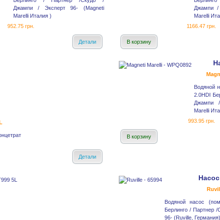
Берлинго / Партнер /Скудо /
Берлинг
Джампи / Эксперт 96- (Magneti
Джампи /
Marelli Италия )
Marelli Ит
952.75 грн.
1166.47 грн.
Детали
В корзину
Н
Magne
Водяной н
2.0HDI Бе
Джампи /
Marelli Ит
993.95 грн.
L
онцетрат
В корзину
Детали
Насос
Ruvil
Водяной насос (пом
Берлинго / Партнер /
96- (Ruville, Германия