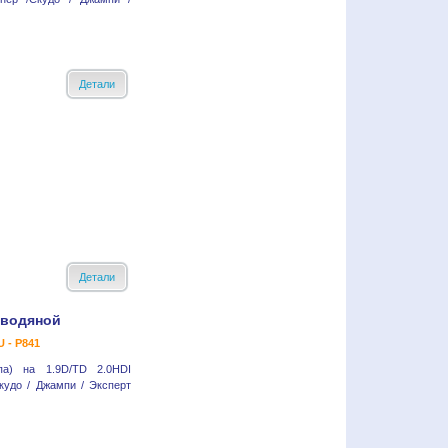
Детали
Детали
 водяной
 - P841
па) на 1.9D/TD 2.0HDI
кудо / Джампи / Эксперт