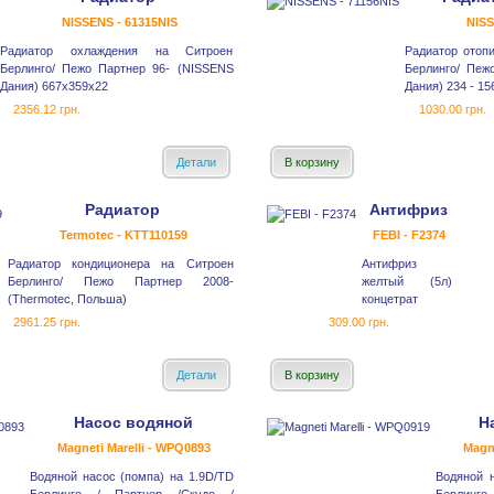
NISSENS - 61315NIS
NISS
Радиатор охлаждения на Ситроен
Радиатор отоп
Берлинго/ Пежо Партнер 96- (NISSENS
Берлинго/ Пеж
Дания) 667x359x22
Дания) 234 - 156
2356.12 грн.
1030.00 грн.
Детали
В корзину
Радиатор
Антифриз
Termotec - KTT110159
FEBI - F2374
Радиатор кондиционера на Ситроен
Антифриз
Берлинго/ Пежо Партнер 2008-
желтый (5л)
(Thermotec, Польша)
концетрат
2961.25 грн.
309.00 грн.
Детали
В корзину
Насос водяной
Н
Magneti Marelli - WPQ0893
Magne
Водяной насос (помпа) на 1.9D/TD
Водяной 