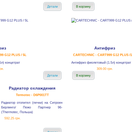
Детали
В корзину
риз
Антифриз
9 G12 PLUS / 5L
CARTECHNIC - CART999 G12 PLUS /1
л) концетрат
Антифриз фиолетовый (1.5л) концетрат
рн.
309.00 грн.
Детали
В корзину
Радиатор охлаждения
Termotec - D6P001TT
Радиатор отопител (печки) на Ситроен
Берлинго/ Пежо Партнер 96-
(Thermotec, Польша)
592.25 грн.