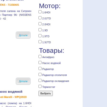
Мотор:
ENS - 71156NIS
ителя салона на Ситроен
1.6HDI
о Партнер 96- (NISSENS
2.0JTD
 - 42
2.0HDI
1.9D
Детали
1.9TD
1.9JTD
Товары:
Антифриз
Насос водяной
Радиатор
Радиатор отопителя
Радиатор охлаждения
Детали
Термостат
асос водяной
ti Marelli - WPQ0919
насос (помпа) на 1.6HDI