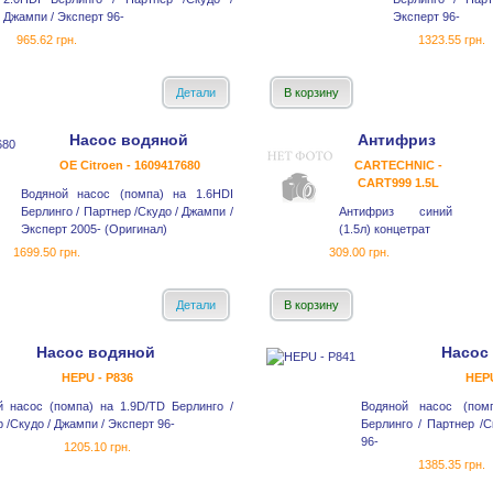
Джампи / Эксперт 96-
Эксперт 96-
965.62 грн.
1323.55 грн.
Детали
В корзину
Насос водяной
Антифриз
OE Citroen - 1609417680
CARTECHNIC -
CART999 1.5L
Водяной насос (помпа) на 1.6HDI
Берлинго / Партнер /Скудо / Джампи /
Антифриз синий
Эксперт 2005- (Оригинал)
(1.5л) концетрат
1699.50 грн.
309.00 грн.
Детали
В корзину
Насос водяной
Насос
HEPU - P836
HEPU
й насос (помпа) на 1.9D/TD Берлинго /
Водяной насос (пом
 /Скудо / Джампи / Эксперт 96-
Берлинго / Партнер /С
96-
1205.10 грн.
1385.35 грн.