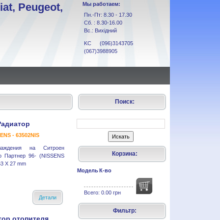
at, Peugeot,
Мы работаем:
Пн.-Пт: 8.30 - 17.30
Сб. : 8.30-16.00
Вс.: Вихідний
KC (096)3143705
(067)3988905
Поиск:
Радиатор
ENS - 63502NIS
лаждения на Ситроен
Корзина:
о Партнер 96- (NISSENS
63 X 27 mm
Модель
К-во
Всего:
0.00 грн
Детали
Фильтр:
тор отопителя