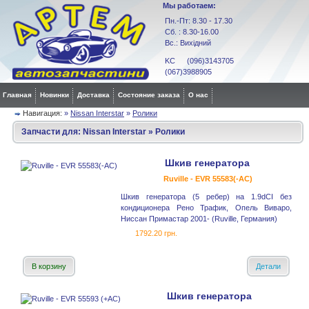
Мы работаем:
Пн.-Пт: 8.30 - 17.30
Сб. : 8.30-16.00
Вс.: Вихідний
KC (096)3143705
(067)3988905
Главная
Новинки
Доставка
Состояние заказа
О нас
Навигация:
»
Nissan Interstar
»
Ролики
Запчасти для:
Nissan Interstar
»
Ролики
Шкив генератора
Ruville - EVR 55583(-AC)
Шкив генератора (5 ребер) на 1.9dCI без
кондиционера Рено Трафик, Опель Виваро,
Ниссан Примастар 2001- (Ruville, Германия)
1792.20 грн.
В корзину
Детали
Шкив генератора