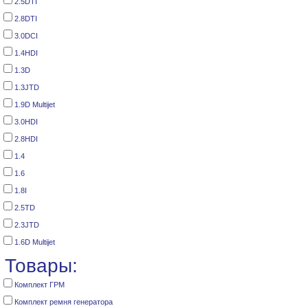
2.5DTI
2.8DTI
3.0DCI
1.4HDI
1.3D
1.3JTD
1.9D Multijet
3.0HDI
2.8HDI
1.4
1.6
1.8I
2.5TD
2.3JTD
1.6D Multijet
Товары:
Комплект ГРМ
Комплект ремня генератора