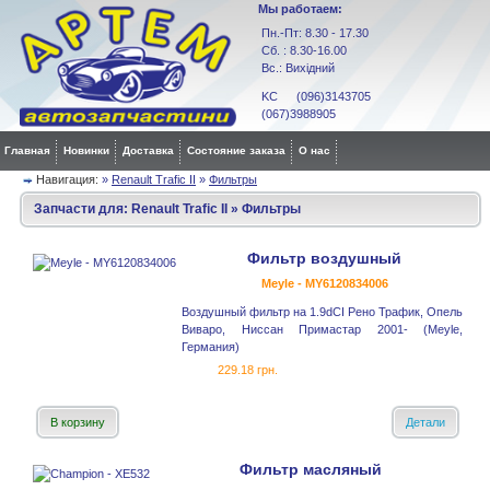
Мы работаем:
Пн.-Пт: 8.30 - 17.30
Сб. : 8.30-16.00
Вс.: Вихідний
KC (096)3143705
(067)3988905
Главная
Новинки
Доставка
Состояние заказа
О нас
Навигация:
»
Renault Trafic II
»
Фильтры
Запчасти для:
Renault Trafic II
»
Фильтры
Фильтр воздушный
Meyle - MY6120834006
Воздушный фильтр на 1.9dCI Рено Трафик, Опель
Виваро, Ниссан Примастар 2001- (Meyle,
Германия)
229.18 грн.
В корзину
Детали
Фильтр масляный