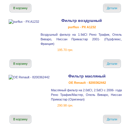
В корзину
Детали
Фильтр воздушный
purflux - PX A1232
Воздушный фильтр на 1.9dCI Рено Трафик, Опель
Виваро, Ниссан Примастар 2001- (Пурфлюкс,
Франция)
195.70 грн.
В корзину
Детали
Фильтр масляный
OE Renault - 8200362442
Масляный фильтр на 2.0dCI, 2.5dCI с 2006- года
Рено Трафик/Мастер, Опель Виваро, Ниссан
Примастар (Оригинал)
290.98 грн.
В корзину
Детали