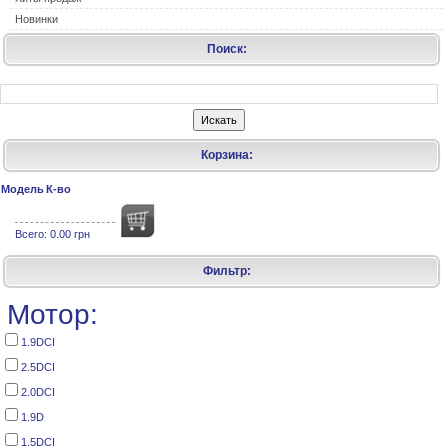
Новинки
Поиск:
Корзина:
Модель
К-во
Всего:
0.00 грн
Фильтр:
Мотор:
1.9DCI
2.5DCI
2.0DCI
1.9D
1.5DCI