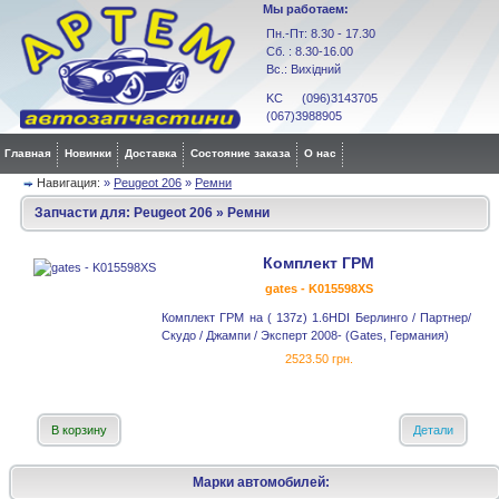
Мы работаем:
Пн.-Пт: 8.30 - 17.30
Сб. : 8.30-16.00
Вс.: Вихідний
KC (096)3143705
(067)3988905
Главная
Новинки
Доставка
Состояние заказа
О нас
Навигация:
»
Peugeot 206
»
Ремни
Запчасти для:
Peugeot 206
»
Ремни
Комплект ГРМ
gates - K015598XS
Комплект ГРМ на ( 137z) 1.6HDI Берлинго / Партнер/
Скудо / Джампи / Эксперт 2008- (Gates, Германия)
2523.50 грн.
В корзину
Детали
Марки автомобилей: