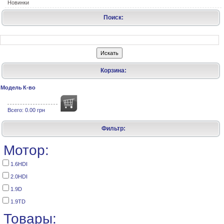
Новинки
Поиск:
Корзина:
Модель
К-во
Всего:
0.00 грн
Фильтр:
Мотор:
1.6HDI
2.0HDI
1.9D
1.9TD
Товары: