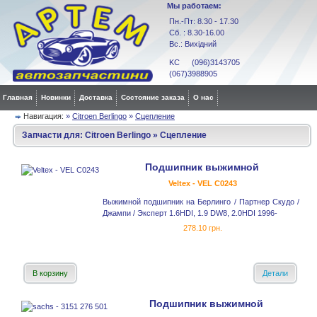
Мы работаем:
Пн.-Пт: 8.30 - 17.30
Сб. : 8.30-16.00
Вс.: Вихідний
KC (096)3143705
(067)3988905
Главная
Новинки
Доставка
Состояние заказа
О нас
Навигация:
»
Citroen Berlingo
»
Сцепление
Запчасти для:
Citroen Berlingo
»
Сцепление
Подшипник выжимной
Veltex - VEL C0243
Выжимной подшипник на Берлинго / Партнер Скудо /
Джампи / Эксперт 1.6HDI, 1.9 DW8, 2.0HDI 1996-
278.10 грн.
В корзину
Детали
Подшипник выжимной