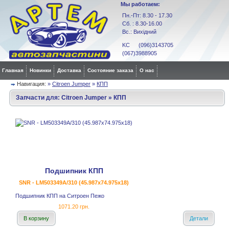
Мы работаем:
Пн.-Пт: 8.30 - 17.30
Сб. : 8.30-16.00
Вс.: Вихідний
KC (096)3143705
(067)3988905
Главная
Новинки
Доставка
Состояние заказа
О нас
Навигация:
»
Citroen Jumper
»
КПП
Запчасти для:
Citroen Jumper
»
КПП
Подшипник КПП
SNR - LM503349A/310 (45.987x74.975x18)
Подшипник КПП на Ситроен Пежо
1071.20 грн.
В корзину
Детали