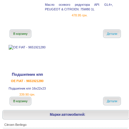
Масло осевого редуктора API: GL4+,
PEUGEOT & CITROEN: 75W80 1L
478.95 грн.
В корзину
Детали
Подшипник кпп
OE FIAT - 9651921280
Подшипник кпп 16x22x23
339.90 грн.
В корзину
Детали
Марки автомобилей:
Citroen Berlingo