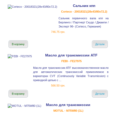
Сальник кпп
Corteco - 20018321(28x43/80x72.2)
Сальник первичного вала кпп на
Берлинго / Партнер/ Скудо / Джампи /
Эксперт 96- (Corteco, Германия)
746.75 грн.
В корзину
Детали
Масло для трансмиссии ATF
FEBI - FE27975
Масло для трансмиссии ATF высококачественное масло
для автоматических трансмиссий применяемое в
вариаторах CVT (Continuously Variable Transmission) с
приводной цепью с ...
566.50 грн.
В корзину
Детали
Масло для трансмиссии
MOTUL - M75W80 (1L)