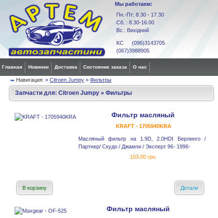
Мы работаем:
Пн.-Пт: 8.30 - 17.30
Сб. : 8.30-16.00
Вс.: Вихідний
KC (096)3143705
(067)3988905
Главная
Новинки
Доставка
Состояние заказа
О нас
Навигация:
»
Citroen Jumpy
»
Фильтры
Запчасти для:
Citroen Jumpy
»
Фильтры
Фильтр масляный
KRAFT - 1705940KRA
Масляный фильтр на 1.9D, 2.0HDI Берлинго /
Партнер/ Скудо / Джампи / Эксперт 96- 1996-
103.00 грн.
В корзину
Детали
Фильтр масляный