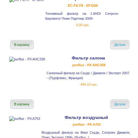
EC-FILTR - EF1169
Топливный фильтр на 1.6HDI Ситроэн
Берлинго/ Пежо Партнер 2005-
0.00 грн.
В корзину
Детали
Фильтр салона
purflux - PX AHC258
Салонный фильтр на Скудо / Джампи / Эксперт 2007
- (Пурфлюкс, Франция)
484.10 грн.
В корзину
Детали
Фильтр воздушный
purflux - PX A753
Воздушный фильтр на Фиат Скудо, Ситроен Джампи,
Пежо Эксперт 1996- (Purflux, )