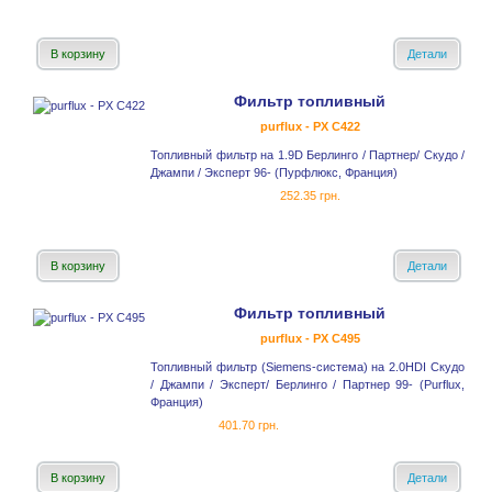
В корзину
Детали
Фильтр топливный
purflux - PX C422
Топливный фильтр на 1.9D Берлинго / Партнер/ Скудо /
Джампи / Эксперт 96- (Пурфлюкс, Франция)
252.35 грн.
В корзину
Детали
Фильтр топливный
purflux - PX C495
Топливный фильтр (Siemens-система) на 2.0HDI Скудо
/ Джампи / Эксперт/ Берлинго / Партнер 99- (Purflux,
Франция)
401.70 грн.
В корзину
Детали