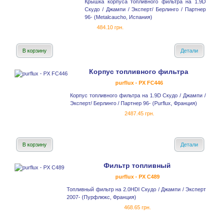
Крышка корпуса топливного фильтра на 1.9D
Скудо / Джампи / Эксперт/ Берлинго / Партнер
96- (Metalcaucho, Испания)
484.10 грн.
В корзину
Детали
Корпус топливного фильтра
purflux - PX FC446
Корпус топливного фильтра на 1.9D Скудо / Джампи /
Эксперт/ Берлинго / Партнер 96- (Purflux, Франция)
2487.45 грн.
В корзину
Детали
Фильтр топливный
purflux - PX C489
Топливный фильтр на 2.0HDI Скудо / Джампи / Эксперт
2007- (Пурфлюкс, Франция)
468.65 грн.