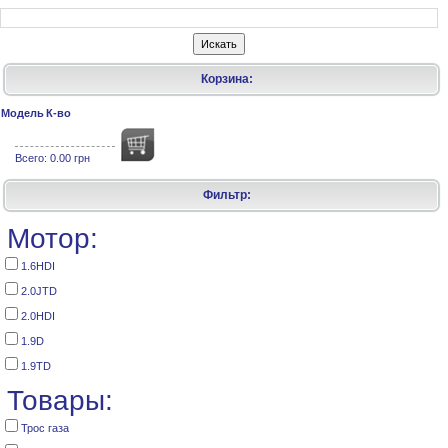
Корзина:
Модель
К-во
Всего:
0.00 грн
Фильтр:
Мотор:
1.6HDI
2.0JTD
2.0HDI
1.9D
1.9TD
Товары:
Трос газа