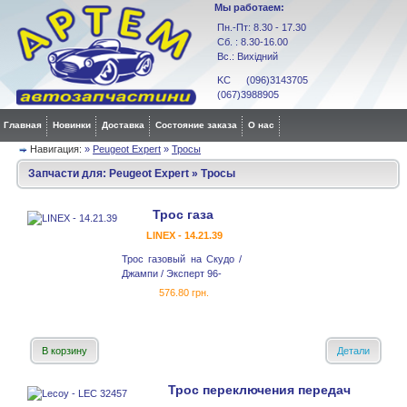
Мы работаем:
Пн.-Пт: 8.30 - 17.30
Сб. : 8.30-16.00
Вс.: Вихідний
KC (096)3143705
(067)3988905
Главная
Новинки
Доставка
Состояние заказа
О нас
Навигация:
»
Peugeot Expert
»
Тросы
Запчасти для:
Peugeot Expert
»
Тросы
Трос газа
LINEX - 14.21.39
Трос газовый на Скудо /
Джампи / Эксперт 96-
576.80 грн.
В корзину
Детали
Трос переключения передач