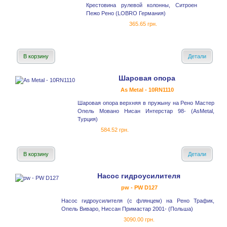
Крестовина рулевой колонны, Ситроен
Пежо Рено (LOBRO Германия)
365.65 грн.
В корзину
Детали
Шаровая опора
As Metal - 10RN1110
Шаровая опора верхняя в пружыну на Рено Мастер
Опель Мовано Нисан Интерстар 98- (AsMetal,
Турция)
584.52 грн.
В корзину
Детали
Насос гидроусилителя
pw - PW D127
Насос гидроусилителя (с флянцем) на Рено Трафик,
Опель Виваро, Ниссан Примастар 2001- (Польша)
3090.00 грн.