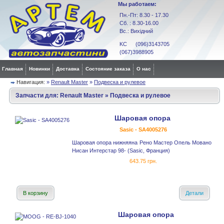
Мы работаем:
Пн.-Пт: 8.30 - 17.30
Сб. : 8.30-16.00
Вс.: Вихідний
KC (096)3143705
(067)3988905
Главная
Новинки
Доставка
Состояние заказа
О нас
Навигация:
»
Renault Master
»
Подвеска и рулевое
Запчасти для:
Renault Master
»
Подвеска и рулевое
Шаровая опора
Sasic - SA4005276
Шаровая опора нижняяна Рено Мастер Опель Мовано
Нисан Интерстар 98- (Sasic, Франция)
643.75 грн.
В корзину
Детали
Шаровая опора