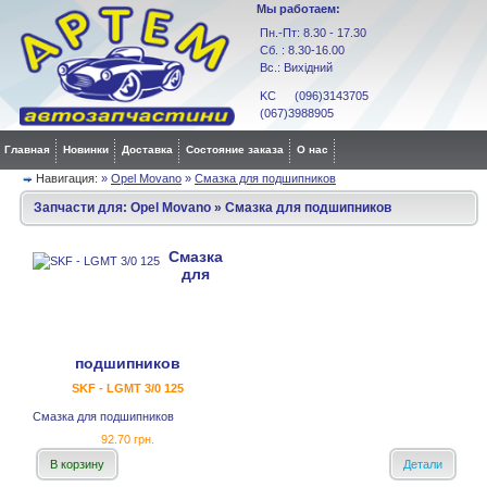
Мы работаем:
Пн.-Пт: 8.30 - 17.30
Сб. : 8.30-16.00
Вс.: Вихідний
KC (096)3143705
(067)3988905
Главная
Новинки
Доставка
Состояние заказа
О нас
Навигация:
»
Opel Movano
»
Смазка для подшипников
Запчасти для:
Opel Movano
»
Смазка для подшипников
Смазка
для
подшипников
SKF - LGMT 3/0 125
Смазка для подшипников
92.70 грн.
В корзину
Детали