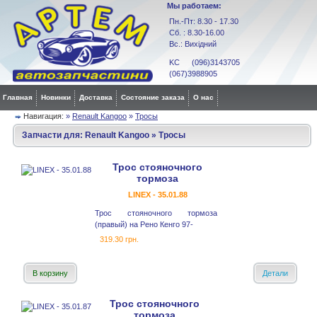
Мы работаем:
Пн.-Пт: 8.30 - 17.30
Сб. : 8.30-16.00
Вс.: Вихідний
KC (096)3143705
(067)3988905
Главная
Новинки
Доставка
Состояние заказа
О нас
Навигация:
»
Renault Kangoo
»
Тросы
Запчасти для:
Renault Kangoo
»
Тросы
Трос стояночного
тормоза
LINEX - 35.01.88
Трос стояночного тормоза
(правый) на Рено Кенго 97-
319.30 грн.
В корзину
Детали
Трос стояночного
тормоза