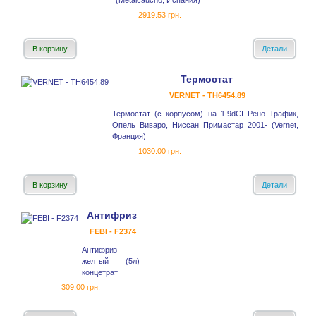
(Metalcaucho, Испания)
2919.53 грн.
В корзину
Детали
Термостат
VERNET - TH6454.89
Термостат (с корпусом) на 1.9dCI Рено Трафик,
Опель Виваро, Ниссан Примастар 2001- (Vernet,
Франция)
1030.00 грн.
В корзину
Детали
Антифриз
FEBI - F2374
Антифриз
желтый (5л)
концетрат
309.00 грн.