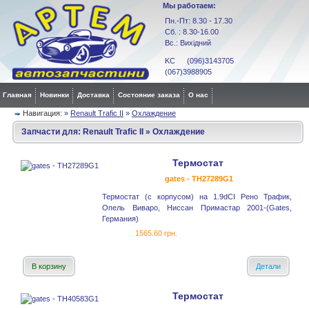
Мы работаем:
Пн.-Пт: 8.30 - 17.30
Сб. : 8.30-16.00
Вс.: Вихідний
KC (096)3143705
(067)3988905
Главная
Новинки
Доставка
Состояние заказа
О нас
Навигация:
»
Renault Trafic II
»
Охлаждение
Запчасти для:
Renault Trafic II
»
Охлаждение
Термостат
gates - TH27289G1
Термостат (с корпусом) на 1.9dCI Рено Трафик,
Опель Виваро, Ниссан Примастар 2001-(Gates,
Германия)
1565.60 грн.
В корзину
Детали
Термостат