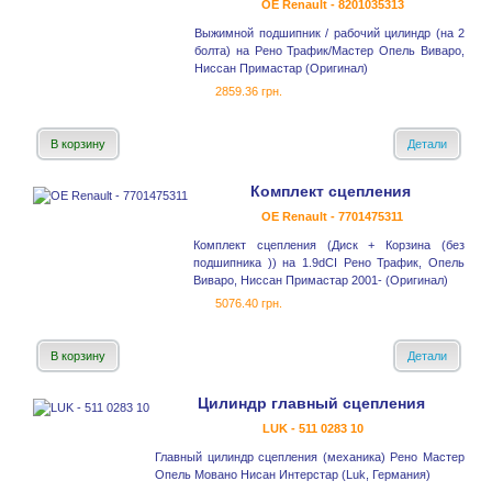
OE Renault - 8201035313
Выжимной подшипник / рабочий цилиндр (на 2
болта) на Рено Трафик/Мастер Опель Виваро,
Ниссан Примастар (Оригинал)
2859.36 грн.
В корзину
Детали
Комплект сцепления
OE Renault - 7701475311
Комплект сцепления (Диск + Корзина (без
подшипника )) на 1.9dCI Рено Трафик, Опель
Виваро, Ниссан Примастар 2001- (Оригинал)
5076.40 грн.
В корзину
Детали
Цилиндр главный сцепления
LUK - 511 0283 10
Главный цилиндр сцепления (механика) Рено Мастер
Опель Мовано Нисан Интерстар (Luk, Германия)