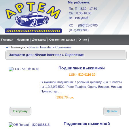
Мы работаем:
Пн.-Пт: 8.30 - 17.30
Сб. : 8.30-16.00
Вс.: Вихідний
KC (096)3143705
(067)3988905
Главная
Новинки
Доставка
Состояние заказа
О нас
Навигация:
»
Nissan Interstar
»
Сцепление
Запчасти для:
Nissan Interstar
»
Сцепление
Подшипник выжимной
LUK - 510 0116 10
Выжимной подшипник / рабочий цилиндр (на 2 болта)
на 1.9/2.0/2.5DCI Рено Трафик, Опель Виваро, Ниссан
Примастар ...
3962.70 грн.
В корзину
Детали
Подшипник выжимной