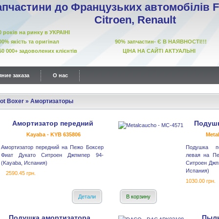
апчастини до Французьких автомобілів Fi
Citroen, Renault
10 років на ринку в УКРАІНІ
00% якість та оригінал 90% запчастин- Є В НАЯВНОСТІ!!!
50 000+ задоволених клієнтів ЦІНА НА САЙТІ АКТУАЛЬНІ
ние заказа
О нас
ot Boxer
»
Амортизаторы
Амортизатор передний
Подушк
Kayaba - KYB 635806
Meta
Амортизатор передний на Пежо Боксер
Подушка пе
Фиат Дукато Ситроен Джпмпер 94-
левая на П
(Kayaba, Испания)
Ситроен Джпм
Испания)
2590.45 грн.
1030.00 грн.
Детали
В корзину
Подушка амортизатора
Пыль