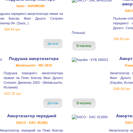
аморт
Sasic - SA0385185
DACO
душка переднего амортизатора левая на
ежо Боксер Фиат Дукато Ситроен
Пыльник-о
пмпер 94- (Sasic, )
переднего
Дукато Сит
839.45 грн.
Польша)
566.50 грн.
Детали
В корзину
Подушка амортизатора
Аморт
Metalcaucho - MC-4570
Kaya
Подушка переднего амортизатора
Амортизатор 
правая на Пежо Боксер Фиат Дукато
Фиат Дукато
Ситроен Джпмпер 2002- (Metalcaucho,
(Kayaba, Испан
Испания)
2060.00 грн.
1107.25 грн.
Детали
В корзину
Амортизатор передний
Аморти
DACO - DAC 451961
DACO
Амортизатор передний на Пежо Боксер
Амортизатор п