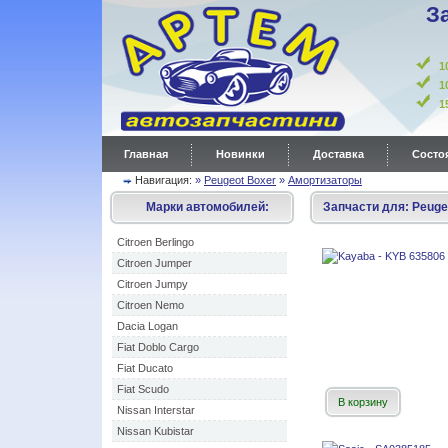
З
1
1
Главная
Новинки
Доставка
Состоя
Навигация:
»
Peugeot Boxer
»
Амортизаторы
Марки автомобилей:
Запчасти для:
Peuge
Citroen Berlingo
Citroen Jumper
Citroen Jumpy
Citroen Nemo
Dacia Logan
Fiat Doblo Cargo
Fiat Ducato
Fiat Scudo
В корзину
Nissan Interstar
Nissan Kubistar