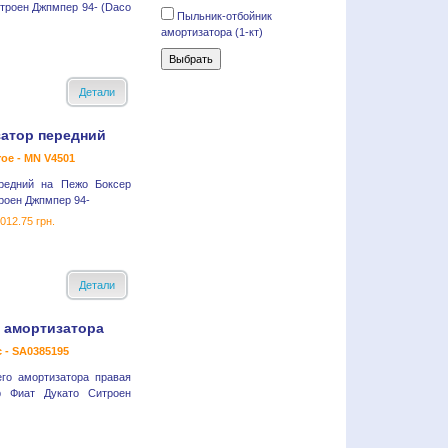
троен Джпмпер 94- (Daco
Пыльник-отбойник
амортизатора (1-кт)
Детали
атор передний
oe - MN V4501
редний на Пежо Боксер
роен Джпмпер 94-
012.75 грн.
Детали
 амортизатора
c - SA0385195
го амортизатора правая
 Фиат Дукато Ситроен