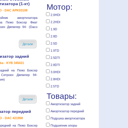
изатора (1-кт)
Мотор:
 - DAC APK03108
2.0HDI
тбойник амортизатора
2.2HDI
 на Пежо Боксер Фиат
роен Джпмпер 94- (Daco
1.9D
2.8D
2.5D
Детали
1.9TD
изатор задний
2.5DTI
ba - KYB 345021
2.8DTI
задний на Пежо Боксер
3.0HDI
 Ситроен Джпмпер 94-
2.8HDI
ия)
2.5TD
Товары:
Детали
Амортизатор задний
затор передний
Амортизатор передний
 - DAC 421958
Подушка амортизатора
ередний на Пежо Боксер
Подшипник опоры