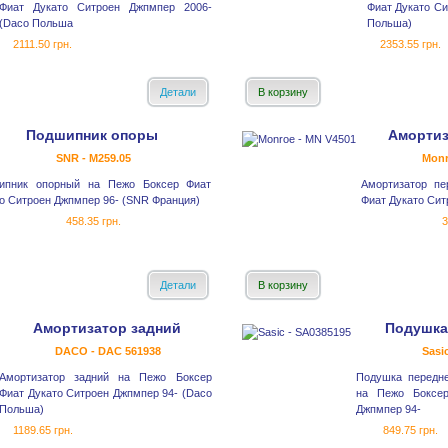
Фиат Дукато Ситроен Джпмпер 2006-
Фиат Дукато Си
(Daco Польша
Польша)
2111.50 грн.
2353.55 грн.
Детали
В корзину
Подшипник опоры
Амортиз
SNR - M259.05
Monr
ипник опорный на Пежо Боксер Фиат
Амортизатор пе
о Ситроен Джпмпер 96- (SNR Франция)
Фиат Дукато Сит
458.35 грн.
3
Детали
В корзину
Амортизатор задний
Подушка
DACO - DAC 561938
Sasi
Амортизатор задний на Пежо Боксер
Подушка передне
Фиат Дукато Ситроен Джпмпер 94- (Daco
на Пежо Боксер
Польша)
Джпмпер 94-
1189.65 грн.
849.75 грн.