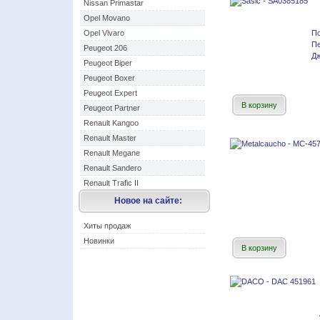
Nissan Primastar
Opel Movano
Opel Vivaro
По
П
Peugeot 206
Дж
Peugeot Biper
Peugeot Boxer
Peugeot Expert
В корзину
Peugeot Partner
Renault Kangoo
Renault Master
Renault Megane
Renault Sandero
Renault Trafic II
Новое на сайте:
Хиты продаж
Новинки
В корзину