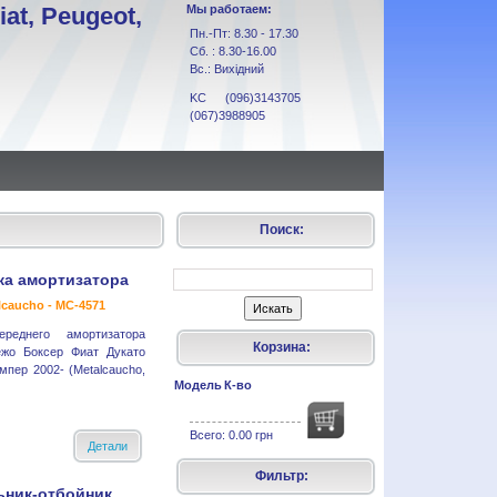
at, Peugeot,
Мы работаем:
Пн.-Пт: 8.30 - 17.30
Сб. : 8.30-16.00
Вс.: Вихідний
KC (096)3143705
(067)3988905
Поиск:
а амортизатора
lcaucho - MC-4571
реднего амортизатора
Корзина:
ежо Боксер Фиат Дукато
пер 2002- (Metalcaucho,
Модель
К-во
Всего:
0.00 грн
Детали
Фильтр:
ник-отбойник