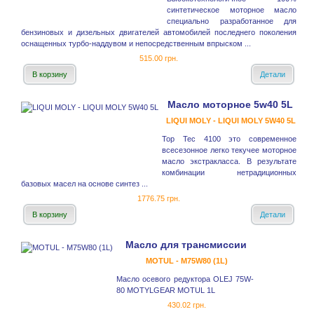
синтетическое моторное масло
специально разработанное для
бензиновых и дизельных двигателей автомобилей последнего поколения
оснащенных турбо-наддувом и непосредственным впрыском ...
515.00 грн.
В корзину
Детали
Масло моторное 5w40 5L
LIQUI MOLY - LIQUI MOLY 5W40 5L
Top Tec 4100 это современное
всесезонное легко текучее моторное
масло экстракласса. В результате
комбинации нетрадиционных
базовых масел на основе синтез ...
1776.75 грн.
В корзину
Детали
Масло для трансмиссии
MOTUL - M75W80 (1L)
Масло осевого редуктора OLEJ 75W-
80 MOTYLGEAR MOTUL 1L
430.02 грн.