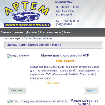
Мы работаем:
Пн.-Пт: 8.30 - 17.30
Сб. : 8.30-16.00
Вс.: Вихідний
KC (096)3143705
(067)3988905
Главная
Новинки
Доставка
Состояние заказа
О нас
Навигация:
»
Citroen Jumper
»
Масла
Запчасти для:
Citroen Jumper
»
Масла
Масло для трансмиссии ATF
FEBI - FE27975
Масло для трансмиссии ATF высококачественное масло
для автоматических трансмиссий применяемое в
вариаторах CVT (Continuously Variable Transmission) с
приводной цепью с ...
566.50 грн.
В корзину
Детали
Масло моторное
5w30 1L