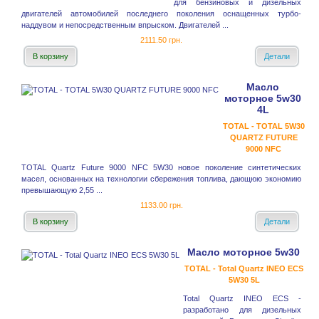
для бензиновых и дизельных
двигателей автомобилей последнего поколения оснащенных турбо-
наддувом и непосредственным впрыском. Двигателей ...
2111.50 грн.
В корзину
Детали
Масло
моторное 5w30
4L
TOTAL - TOTAL 5W30
QUARTZ FUTURE
9000 NFC
TOTAL Quartz Future 9000 NFC 5W30 новое поколение синтетических
масел, основанных на технологии сбережения топлива, дающюю экономию
превышающую 2,55 ...
1133.00 грн.
В корзину
Детали
Масло моторное 5w30
TOTAL - Total Quartz INEO ECS
5W30 5L
Total Quartz INEO ECS -
разработано для дизельных