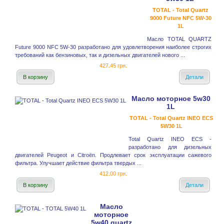
TOTAL - Total Quartz
9000 Future NFC 5W-30
1L
Масло TOTAL QUARTZ
Future 9000 NFC 5W-30 разработано для удовлетворения наиболее строгих
требований как бензиновых, так и дизельных двигателей нового ...
427.45 грн.
В корзину
Детали
Масло моторное 5w30
1L
TOTAL - Total Quartz INEO ECS
5W30 1L
Total Quartz INEO ECS -
разработано для дизельных
двигателей Peugeot и Citroёn. Продлевает срок эксплуатации сажевого
фильтра. Улучшает действие фильтра твердых ...
412.00 грн.
В корзину
Детали
Масло
моторное
5w40 quartz