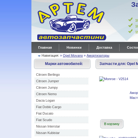
З
1
1
Главная
Новинки
Доставка
Состоя
Навигация:
»
Opel Movano
»
Амортизаторы
Марки автомобилей:
Запчасти для:
Opel 
Citroen Berlingo
Citroen Jumper
Citroen Jumpy
Амор
Citroen Nemo
Маст
Dacia Logan
Fiat Doblo Cargo
Fiat Ducato
Fiat Scudo
В корзину
Nissan Interstar
Nissan Kubistar