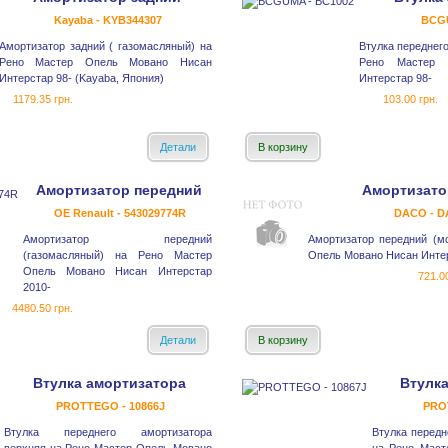
Kayaba - KYB344307
BCGU
Амортизатор задний ( газомасляный) на
Втулка переднег
Рено Мастер Опель Мовано Нисан
Рено Мастер 
Интерстар 98- (Kayaba, Япония)
Интерстар 98-
1179.35 грн.
103.00 грн.
Детали
В корзину
Амортизатор передний
Амортизато
OE Renault - 543029774R
DACO - D
Амортизатор передний
Амортизатор передний (м
(газомасляный) на Рено Мастер
Опель Мовано Нисан Интер
Опель Мовано Нисан Интерстар
721.0
2010-
4480.50 грн.
Детали
В корзину
Втулка амортизатора
Втулк
PROTTEGO - 10866J
PRO
Втулка переднего амортизатора
Втулка передн