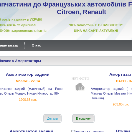
апчастини до Французьких автомобілів Fi
Citroen, Renault
10 років на ринку в УКРАІНІ
00% якість та оригінал 90% запчастин- Є В НАЯВНОСТІ!!!
50 000+ задоволених клієнтів ЦІНА НА САЙТІ АКТУАЛЬНІ
ние заказа
О нас
Movano
»
Амортизаторы
Амортизатор задний
Амортизат
Monroe - V2514
DACO - D
тизатор задний (масляный) на Рено
Амортизатор задний ( 
ер Опель Мовано Нисан Интерстар 98-
Мастер Опель Мовано Нис
Польша)
1900.35 грн.
963.05 грн.
Детали
В корзину
Амортизатор задний
Втулка