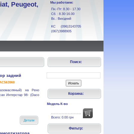
at, Peugeot,
Мы работаем:
Пн.-Пт: 8.30 - 17.30
Сб. : 8.30-16.00
Вс.: Вихідний
KC (096)3143705
(067)3988905
Поиск:
ор задний
AC563960
газомасляный) на Рено
Корзина:
ан Интерстар 98- (Daco
Модель
К-во
Всего:
0.00 грн
Детали
Фильтр:
 амортизатора