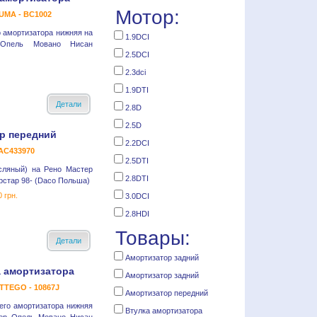
Мотор:
MA - BC1002
о амортизатора нижняя на
1.9DCI
Опель Мовано Нисан
2.5DCI
2.3dci
1.9DTI
Детали
2.8D
2.5D
р передний
2.2DCI
AC433970
2.5DTI
сляный) на Рено Мастер
2.8DTI
стар 98- (Daco Польша)
0 грн.
3.0DCI
2.8HDI
Товары:
Детали
Амортизатор задний
а амортизатора
Амортизатор задний
TTEGO - 10867J
Амортизатор передний
его амортизатора нижняя
Втулка амортизатора