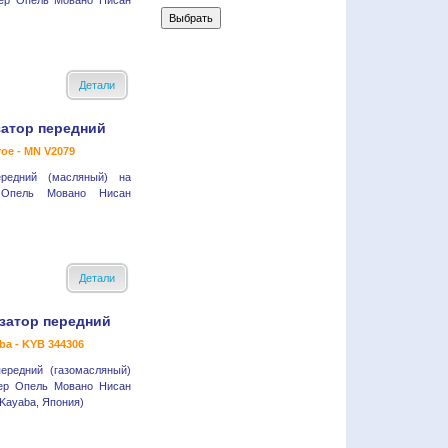
ер Опель Мовано Нисан
Детали
атор передний
oe - MN V2079
ередний (масляный) на
Опель Мовано Нисан
Детали
затор передний
ba - KYB 344306
ередний (газомасляный)
ер Опель Мовано Нисан
Kayaba, Япония)