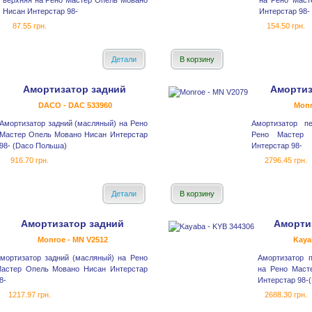
верхняя на Рено Мастер Опель Мовано
на Рено Маст
Нисан Интерстар 98-
Интерстар 98-
87.55 грн.
154.50 грн.
Детали
В корзину
Амортизатор задний
Амортиз
DACO - DAC 533960
Monr
Амортизатор задний (масляный) на Рено
Амортизатор п
Мастер Опель Мовано Нисан Интерстар
Рено Мастер 
98- (Daco Польша)
Интерстар 98-
916.70 грн.
2796.45 грн.
Детали
В корзину
Амортизатор задний
Аморти
Monroe - MN V2512
Kaya
мортизатор задний (масляный) на Рено
Амортизатор п
астер Опель Мовано Нисан Интерстар
на Рено Маст
8-
Интерстар 98-(
1217.97 грн.
2688.30 грн.