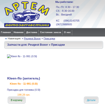
Мы работаем:
Пн.-Пт: 8.30 - 17.30
Сб. : 8.30-16.00
Вс.: Вихідний
KC (096)3143705
(067)3988905
Главная
Новинки
Доставка
Состояние заказа
О нас
Навигация:
»
Peugeot Boxer
»
Присадки
Запчасти для:
Peugeot Boxer
»
Присадки
Kleen-flo (антигель)
Kleen flo - 11-991 (0.5l)
Присадка для топлива (0.5l)
198.28 грн.
В корзину
Детали