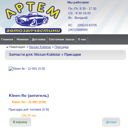
Мы работаем:
Пн.-Пт: 8.30 - 17.30
Сб. : 8.30-16.00
Вс.: Вихідний
KC (096)3143705
(067)3988905
Главная
Новинки
Доставка
Состояние заказа
О нас
Навигация:
»
Nissan Kubistar
»
Присадки
Запчасти для:
Nissan Kubistar
»
Присадки
Kleen-flo (антигель)
Kleen flo - 11-991 (0.5l)
Присадка для топлива (0.5l)
198.28 грн.
В корзину
Детали