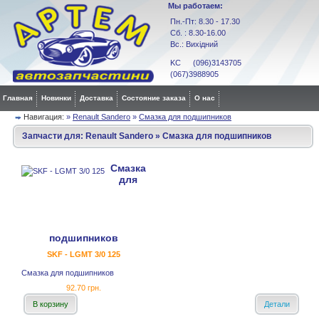
Мы работаем:
Пн.-Пт: 8.30 - 17.30
Сб. : 8.30-16.00
Вс.: Вихідний
KC (096)3143705
(067)3988905
Главная
Новинки
Доставка
Состояние заказа
О нас
Навигация:
»
Renault Sandero
»
Смазка для подшипников
Запчасти для:
Renault Sandero
»
Смазка для подшипников
Смазка
для
подшипников
SKF - LGMT 3/0 125
Смазка для подшипников
92.70 грн.
В корзину
Детали