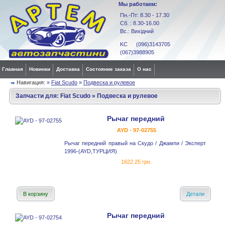
Мы работаем:
Пн.-Пт: 8.30 - 17.30
Сб. : 8.30-16.00
Вс.: Вихідний
KC (096)3143705
(067)3988905
Главная
Новинки
Доставка
Состояние заказа
О нас
Навигация:
»
Fiat Scudo
»
Подвеска и рулевое
Запчасти для:
Fiat Scudo
»
Подвеска и рулевое
Рычаг передний
AYD - 97-02755
Рычаг передний правый на Скудо / Джампи / Эксперт
1996-(AYD,ТУРЦИЯ)
1622.25 грн.
В корзину
Детали
Рычаг передний