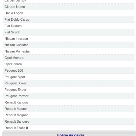
Citroen Jumpy
Citroen Nemo
Dacia Logan
Fiat Doblo Cargo
Fiat Ducato
Fiat Scudo
Nissan Interstar
Nissan Kubistar
Nissan Primastar
Opel Movano
Opel Vivaro
Peugeot 206
Peugeot Biper
Peugeot Boxer
Peugeot Expert
Peugeot Partner
Renault Kangoo
Renault Master
Renault Megane
Renault Sandero
Renault Trafic II
Новое на сайте: